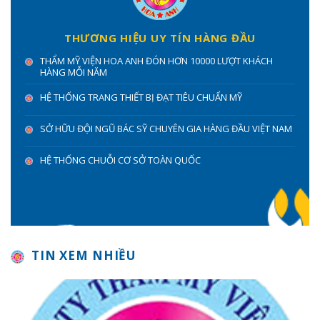
THƯƠNG HIỆU UY TÍN HÀNG ĐẦU
THẨM MỸ VIỆN HOA ANH ĐÓN HƠN 10000 LƯỢT KHÁCH
HÀNG MỖI NĂM
HỆ THỐNG TRANG THIẾT BỊ ĐẠT TIÊU CHUẨN MỸ
SỞ HỮU ĐỘI NGŨ BÁC SỸ CHUYÊN GIA HÀNG ĐẦU VIỆT NAM
HỆ THỐNG CHUỖI CƠ SỞ TOÀN QUỐC
TIN XEM NHIỀU