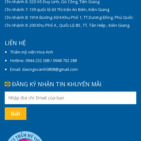
Chi nhánh 6: 320 Võ Duy Linh, Gò Công, Tiền Giang
Chi nhánh 7: 139 quốc lộ 63 Thị trấn An Biên, Kiên Giang
Chi nhánh 8: 191A Đường 30/4 Khu Phố 1, TT.Dương Đông, Phú Quốc
Chi nhánh 9: 200 Khu Phố A , Quốc Lộ 80 , TT. Tân Hiệp , Kiên Giang
LIÊN HỆ
Thẩm mỹ viện Hoa Anh
Hotline: 0944 232 288 / 0948 702 288
Email: daongocanh0808@gmail.com
ĐĂNG KÝ NHẬN TIN KHUYẾN MÃI