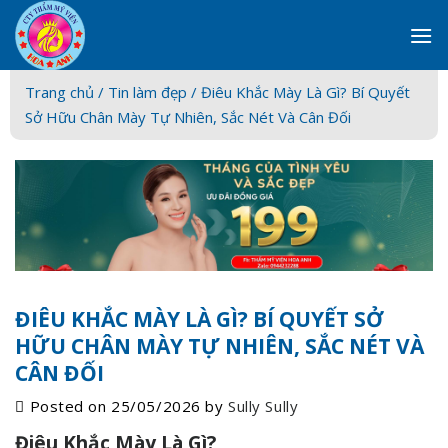
Skip
to
content
Trang chủ /
Tin làm đẹp
/ Điêu Khắc Mày Là Gì? Bí Quyết
Sở Hữu Chân Mày Tự Nhiên, Sắc Nét Và Cân Đối
ĐIÊU KHẮC MÀY LÀ GÌ? BÍ QUYẾT SỞ
HỮU CHÂN MÀY TỰ NHIÊN, SẮC NÉT VÀ
CÂN ĐỐI
Posted on
25/05/2026
by
Sully Sully
Điêu Khắc Mày Là Gì?