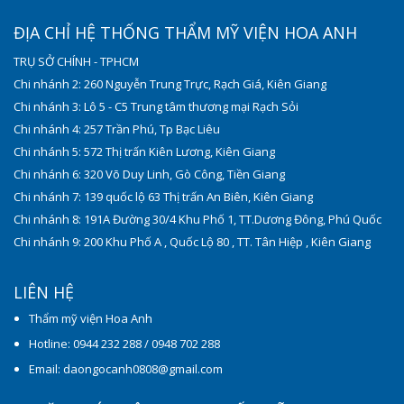
ĐỊA CHỈ HỆ THỐNG THẨM MỸ VIỆN HOA ANH
TRỤ SỞ CHÍNH - TPHCM
Chi nhánh 2: 260 Nguyễn Trung Trực, Rạch Giá, Kiên Giang
Chi nhánh 3: Lô 5 - C5 Trung tâm thương mại Rạch Sỏi
Chi nhánh 4: 257 Trần Phú, Tp Bạc Liêu
Chi nhánh 5: 572 Thị trấn Kiên Lương, Kiên Giang
Chi nhánh 6: 320 Võ Duy Linh, Gò Công, Tiền Giang
Chi nhánh 7: 139 quốc lộ 63 Thị trấn An Biên, Kiên Giang
Chi nhánh 8: 191A Đường 30/4 Khu Phố 1, TT.Dương Đông, Phú Quốc
Chi nhánh 9: 200 Khu Phố A , Quốc Lộ 80 , TT. Tân Hiệp , Kiên Giang
LIÊN HỆ
Thẩm mỹ viện Hoa Anh
Hotline: 0944 232 288 / 0948 702 288
Email: daongocanh0808@gmail.com