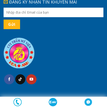
ĐĂNG KÝ NHẬN TIN KHUYẾN MÃI
(*) Kết quả tùy thuộc cơ địa của mỗi người