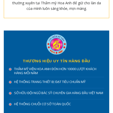
thường xuyên tại Thẩm mỹ Hoa Anh để giữ cho làn da
của mình luôn sáng khỏe, mịn màng.
THƯƠNG HIỆU UY TÍN HÀNG ĐẦU
THẨM MỸ VIỆN HOA ANH ĐÓN HƠN 10000 LƯỢT KHÁCH
HÀNG MỖI NĂM
HỆ THỐNG TRANG THIẾT BỊ ĐẠT TIÊU CHUẨN MỸ
SỞ HỮU ĐỘI NGŨ BÁC SỸ CHUYÊN GIA HÀNG ĐẦU VIỆT NAM
HỆ THỐNG CHUỖI CƠ SỞ TOÀN QUỐC