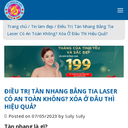
Skip
to
content
Trang chủ /
Tin làm đẹp
/ Điều Trị Tàn Nhang Bằng Tia
Laser Có An Toàn Không? Xóa Ở Đâu Thì Hiệu Quả?
ĐIỀU TRỊ TÀN NHANG BẰNG TIA LASER
CÓ AN TOÀN KHÔNG? XÓA Ở ĐÂU THÌ
HIỆU QUẢ?
Posted on
07/05/2023
by
Sully Sully
Tàn nhang là gì?