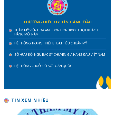
THƯƠNG HIỆU UY TÍN HÀNG ĐẦU
THẨM MỸ VIỆN HOA ANH ĐÓN HƠN 10000 LƯỢT KHÁCH
HÀNG MỖI NĂM
HỆ THỐNG TRANG THIẾT BỊ ĐẠT TIÊU CHUẨN MỸ
SỞ HỮU ĐỘI NGŨ BÁC SỸ CHUYÊN GIA HÀNG ĐẦU VIỆT NAM
HỆ THỐNG CHUỖI CƠ SỞ TOÀN QUỐC
TIN XEM NHIỀU