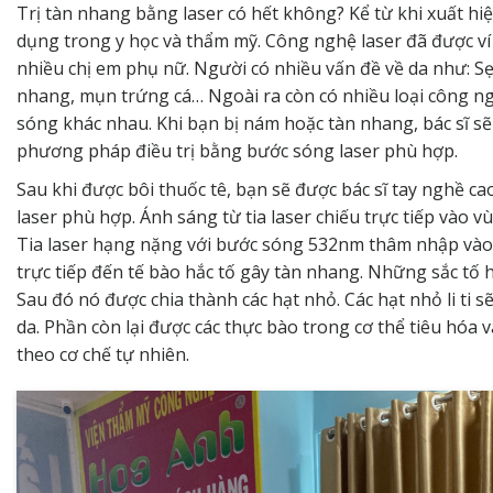
Trị tàn nhang bằng laser có hết không? Kể từ khi xuất hi
dụng trong y học và thẩm mỹ. Công nghệ laser đã được ví
nhiều chị em phụ nữ. Người có nhiều vấn đề về da như: S
nhang, mụn trứng cá… Ngoài ra còn có nhiều loại công ngh
sóng khác nhau. Khi bạn bị nám hoặc tàn nhang, bác sĩ s
phương pháp điều trị bằng bước sóng laser phù hợp.
Sau khi được bôi thuốc tê, bạn sẽ được bác sĩ tay nghề cao
laser phù hợp. Ánh sáng từ tia laser chiếu trực tiếp vào v
Tia laser hạng nặng với bước sóng 532nm thâm nhập vào 
trực tiếp đến tế bào hắc tố gây tàn nhang. Những sắc tố 
Sau đó nó được chia thành các hạt nhỏ. Các hạt nhỏ li ti 
da. Phần còn lại được các thực bào trong cơ thể tiêu hóa v
theo cơ chế tự nhiên.