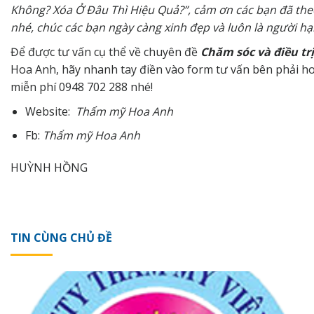
Không? Xóa Ở Đâu Thì Hiệu Quả?”, cảm ơn các bạn đã theo
nhé,
chú
c các bạn ngày càng xinh đẹp và luôn là người h
Để được tư vấn cụ thể về chuyên đề
Chăm sóc và điều trị
Hoa Anh, hãy nhanh tay điền vào form tư vấn bên phải ho
miễn phí
0948 702 288
nhé!
Website:
Thẩm
mỹ
Hoa Anh
Fb:
Thẩm
mỹ
Hoa Anh
HUỲNH HỒNG
TIN CÙNG CHỦ ĐỀ