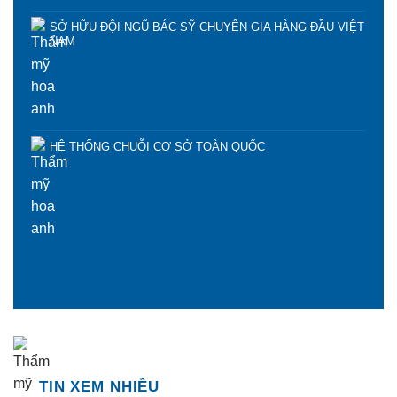
SỞ HỮU ĐỘI NGŨ BÁC SỸ CHUYÊN GIA HÀNG ĐẦU VIỆT
NAM
HỆ THỐNG CHUỖI CƠ SỞ TOÀN QUỐC
TIN XEM NHIỀU