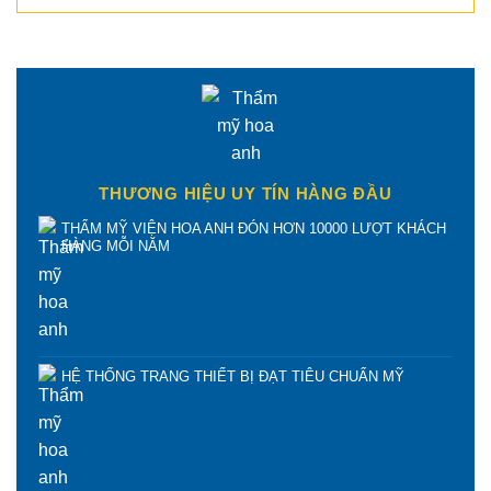
THƯƠNG HIỆU UY TÍN HÀNG ĐẦU
THẨM MỸ VIỆN HOA ANH ĐÓN HƠN 10000 LƯỢT KHÁCH
HÀNG MỖI NĂM
HỆ THỐNG TRANG THIẾT BỊ ĐẠT TIÊU CHUẨN MỸ