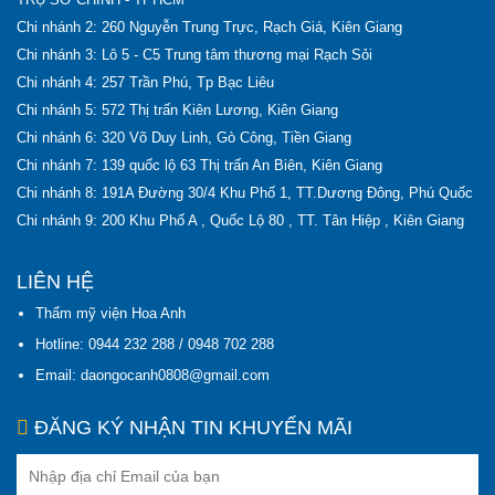
Chi nhánh 2: 260 Nguyễn Trung Trực, Rạch Giá, Kiên Giang
Chi nhánh 3: Lô 5 - C5 Trung tâm thương mại Rạch Sỏi
Chi nhánh 4: 257 Trần Phú, Tp Bạc Liêu
Chi nhánh 5: 572 Thị trấn Kiên Lương, Kiên Giang
Chi nhánh 6: 320 Võ Duy Linh, Gò Công, Tiền Giang
Chi nhánh 7: 139 quốc lộ 63 Thị trấn An Biên, Kiên Giang
Chi nhánh 8: 191A Đường 30/4 Khu Phố 1, TT.Dương Đông, Phú Quốc
Chi nhánh 9: 200 Khu Phố A , Quốc Lộ 80 , TT. Tân Hiệp , Kiên Giang
LIÊN HỆ
Thẩm mỹ viện Hoa Anh
Hotline: 0944 232 288 / 0948 702 288
Email: daongocanh0808@gmail.com
ĐĂNG KÝ NHẬN TIN KHUYẾN MÃI