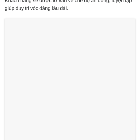
Khách hàng sẽ được tư vấn về chế độ ăn uống, luyện tập
giúp duy trì vóc dáng lâu dài.