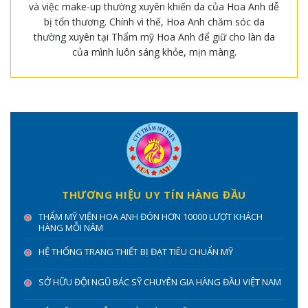
và việc make-up thường xuyên khiến da của Hoa Anh dễ
bị tổn thương. Chính vì thế, Hoa Anh chăm sóc da
thường xuyên tại Thẩm mỹ Hoa Anh để giữ cho làn da
của mình luôn sáng khỏe, mịn màng.
THƯƠNG HIỆU UY TÍN HÀNG ĐẦU
THẨM MỸ VIỆN HOA ANH ĐÓN HƠN 10000 LƯỢT KHÁCH
HÀNG MỖI NĂM
HỆ THỐNG TRANG THIẾT BỊ ĐẠT TIÊU CHUẨN MỸ
SỞ HỮU ĐỘI NGŨ BÁC SỸ CHUYÊN GIA HÀNG ĐẦU VIỆT NAM