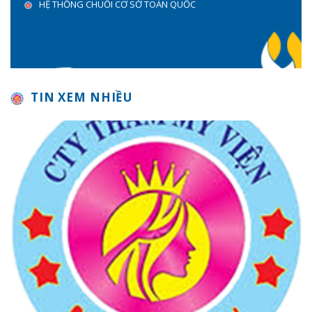
HỆ THỐNG CHUỖI CƠ SỞ TOÀN QUỐC
TIN XEM NHIỀU