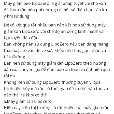
Máy giảm béo LipoZero là giải pháp tuyệt vời cho vấn
đề thừa cân béo phì nhưng có một số điều bạn cần lưu
ý khi sử dụng:
Để có kết quả tốt nhất, bạn nên kết hợp sử dụng máy
giảm cân LipoZero với chế độ ăn uống lành mạnh và
tập luyện đều đặn.
Bạn không nên sử dụng LipoZero nếu bạn đang mang
thai hoặc có vấn đề về sức khỏe như tim, gan, thận và
tiểu đường.
Bạn nên sử dụng máy giảm cân LipoZero theo hướng
dẫn của chuyên gia để đảm bảo an toàn và đạt hiệu quả
tối đa.
Không nên sử dụng LipoZero thường xuyên vì quá
trình tiêu hủy mỡ cần có thời gian để cơ thể hấp thụ và
đào thải ra khỏi cơ thể.
5.Máy giảm cân LipoZero
Hiện nay trên thị trường có rất nhiều loại máy giảm cân
LipoZero khác nhau. Những máy này khác nhau về