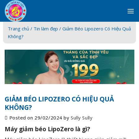
Skip
to
content
Trang chủ /
Tin làm đẹp
/ Giảm Béo Lipozero Có Hiệu Quả
Không?
GIẢM BÉO LIPOZERO CÓ HIỆU QUẢ
KHÔNG?
Posted on
29/02/2024
by
Sully Sully
Máy giảm béo LipoZero là gì?