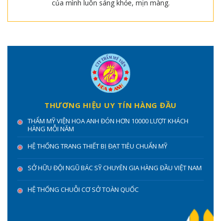
của mình luôn sáng khỏe, mịn màng.
THƯƠNG HIỆU UY TÍN HÀNG ĐẦU
THẨM MỸ VIỆN HOA ANH ĐÓN HƠN 10000 LƯỢT KHÁCH
HÀNG MỖI NĂM
HỆ THỐNG TRANG THIẾT BỊ ĐẠT TIÊU CHUẨN MỸ
SỞ HỮU ĐỘI NGŨ BÁC SỸ CHUYÊN GIA HÀNG ĐẦU VIỆT NAM
HỆ THỐNG CHUỖI CƠ SỞ TOÀN QUỐC