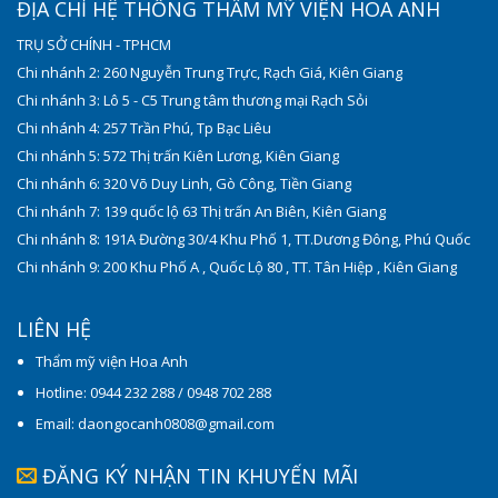
ĐỊA CHỈ HỆ THỐNG THẨM MỸ VIỆN HOA ANH
TRỤ SỞ CHÍNH - TPHCM
Chi nhánh 2: 260 Nguyễn Trung Trực, Rạch Giá, Kiên Giang
Chi nhánh 3: Lô 5 - C5 Trung tâm thương mại Rạch Sỏi
Chi nhánh 4: 257 Trần Phú, Tp Bạc Liêu
Chi nhánh 5: 572 Thị trấn Kiên Lương, Kiên Giang
Chi nhánh 6: 320 Võ Duy Linh, Gò Công, Tiền Giang
Chi nhánh 7: 139 quốc lộ 63 Thị trấn An Biên, Kiên Giang
Chi nhánh 8: 191A Đường 30/4 Khu Phố 1, TT.Dương Đông, Phú Quốc
Chi nhánh 9: 200 Khu Phố A , Quốc Lộ 80 , TT. Tân Hiệp , Kiên Giang
LIÊN HỆ
Thẩm mỹ viện Hoa Anh
Hotline: 0944 232 288 / 0948 702 288
Email: daongocanh0808@gmail.com
ĐĂNG KÝ NHẬN TIN KHUYẾN MÃI