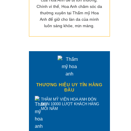
của Hoa Anh dễ bị tổn thương.
Chính vì thế, Hoa Anh chăm sóc da
thường xuyên tại Thẩm mỹ Hoa
Anh để giữ cho làn da của mình
luôn sáng khỏe, mịn màng.
THƯƠNG HIỆU UY TÍN HÀNG
ĐẦU
THẨM MỸ VIỆN HOA ANH ĐÓN
HƠN 10000 LƯỢT KHÁCH HÀNG
MỖI NĂM