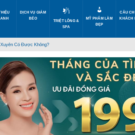
THIỆU
DỊCH VỤ GIẢM
CÂU CH
 ANH
BÉO
MỸ PHẨM LÀM
KHÁCH
TRIỆT LÔNG &
ĐẸP
SPA
 Xuyên Có Được Không?