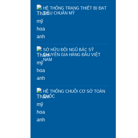
HỆ THỐNG TRANG THIẾT BỊ ĐẠT
TIÊU CHUẨN MỸ
SỞ HỮU ĐỘI NGŨ BÁC SỸ
CHUYÊN GIA HÀNG ĐẦU VIỆT
NAM
HỆ THỐNG CHUỖI CƠ SỞ TOÀN
QUỐC