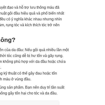
yệt đạo và hỗ trợ lưu thông máu đã
huật gội đầu hiệu quả và phổ biến nhất
 đều có ý nghĩa khác nhau nhưng nhìn
, rụng tóc và kích thích tóc trở nên
hông?
ên của da đầu: Nếu gội quá nhiều lần một
thời tóc cũng dễ bị hư tổn và gãy rụng.
m không phù hợp với da đầu hoặc chứa
.
kỹ thuật có thể gây đau hoặc tổn
h máu ở vùng đầu.
úng sản phẩm. Bạn nên duy trì tần suất
hông gây tổn hại cho tóc và da đầu.