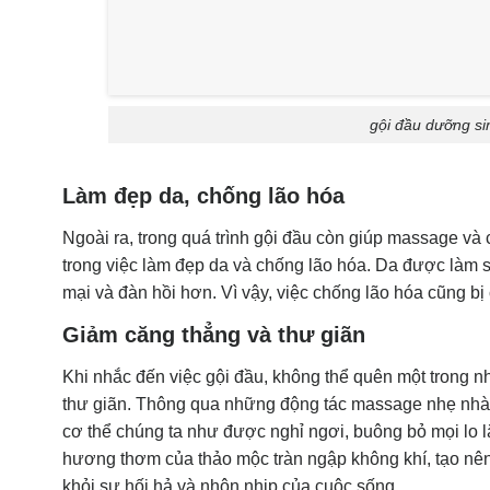
gội đầu dưỡng si
Làm đẹp da, chống lão hóa
Ngoài ra, trong quá trình gội đầu còn giúp massage và 
trong việc làm đẹp da và chống lão hóa. Da được làm
mại và đàn hồi hơn. Vì vậy, việc chống lão hóa cũng bị 
Giảm căng thẳng và thư giãn
Khi nhắc đến việc gội đầu, không thể quên một trong n
thư giãn. Thông qua những động tác massage nhẹ nhàng,
cơ thể chúng ta như được nghỉ ngơi, buông bỏ mọi lo l
hương thơm của thảo mộc tràn ngập không khí, tạo nên
khỏi sự hối hả và nhộn nhịp của cuộc sống.