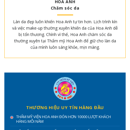
HOA ANH
Chăm sóc da
Làn da đẹp luôn khiến Hoa Anh tự tin hơn. Lịch trình kín
và việc make-up thường xuyên khiến da của Hoa Anh dễ
bị tổn thương. Chính vì thế, Hoa Anh chăm sóc da
thường xuyên tại Thẩm mỹ Hoa Anh để giữ cho làn da
của mình luôn sáng khỏe, mịn màng.
THƯƠNG HIỆU UY TÍN HÀNG ĐẦU
THẨM MỸ VIỆN HOA ANH ĐÓN HƠN 10000 LƯỢT KHÁCH
HÀNG MỖI NĂM