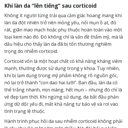
Khi làn da “lên tiếng” sau corticoid
Không ít người từng trải qua cảm giác hoang mang khi
làn da đột nhiên trở nên mỏng yếu, nổi mụn ồ ạt, đỏ
rát, giãn mao mạch hoặc phụ thuộc hoàn toàn vào một
loại kem nào đó. Đó không chỉ là vấn đề thẩm mỹ, mà là
dấu hiệu cho thấy làn da đã bị tổn thương nghiêm
trọng do nhiễm corticoid.
Corticoid vốn là một hoạt chất có khả năng kháng viêm
mạnh, thường được sử dụng trong
y khoa
. Tuy nhiên,
khi bị lạm dụng trong mỹ phẩm không rõ nguồn gốc,
nó lại trở thành “con dao hai lưỡi”. Ban đầu, làn da có
thể trắng nhanh, mịn màng, hết mụn – nhưng đó chỉ là
vẻ đẹp tạm thời. Khi ngừng sử dụng, da bắt đầu phản
ứng dữ dội: yếu đi, mất khả năng tự bảo vệ và rơi vào
tình trạng lệ thuộc.
Hành trình phục hồi da sau nhiễm corticoid không phải