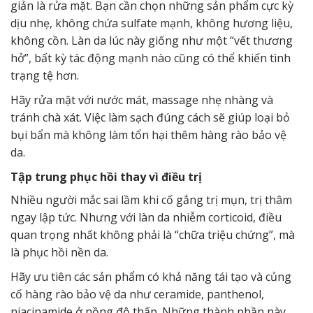
giản là rửa mặt. Bạn cần chọn những sản phẩm cực kỳ
dịu nhẹ, không chứa sulfate mạnh, không hương liệu,
không cồn. Làn da lúc này giống như một “vết thương
hở”, bất kỳ tác động mạnh nào cũng có thể khiến tình
trạng tệ hơn.
Hãy rửa mặt với nước mát, massage nhẹ nhàng và
tránh chà xát. Việc làm sạch đúng cách sẽ giúp loại bỏ
bụi bẩn mà không làm tổn hại thêm hàng rào bảo vệ
da.
Tập trung phục hồi thay vì điều trị
Nhiều người mắc sai lầm khi cố gắng trị mụn, trị thâm
ngay lập tức. Nhưng với làn da nhiễm corticoid, điều
quan trọng nhất không phải là “chữa triệu chứng”, mà
là phục hồi nền da.
Hãy ưu tiên các sản phẩm có khả năng tái tạo và củng
cố hàng rào bảo vệ da như ceramide, panthenol,
niacinamide ở nồng độ thấp. Những thành phần này