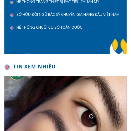
HỆ THỐNG TRANG THIẾT BỊ ĐẠT TIÊU CHUẨN MỸ
SỞ HỮU ĐỘI NGŨ BÁC SỸ CHUYÊN GIA HÀNG ĐẦU VIỆT NAM
HỆ THỐNG CHUỖI CƠ SỞ TOÀN QUỐC
TIN XEM NHIỀU