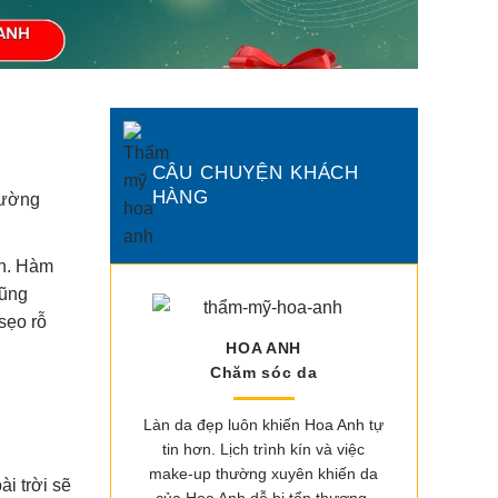
CÂU CHUYỆN KHÁCH
HÀNG
rường
ơn. Hàm
cũng
sẹo rỗ
HOA ANH
Chăm sóc da
Làn da đẹp luôn khiến Hoa Anh tự
tin hơn. Lịch trình kín và việc
make-up thường xuyên khiến da
i trời sẽ