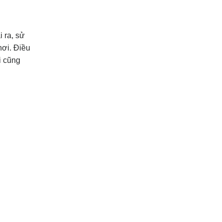
 ra, sử
hơi. Điều
i cũng