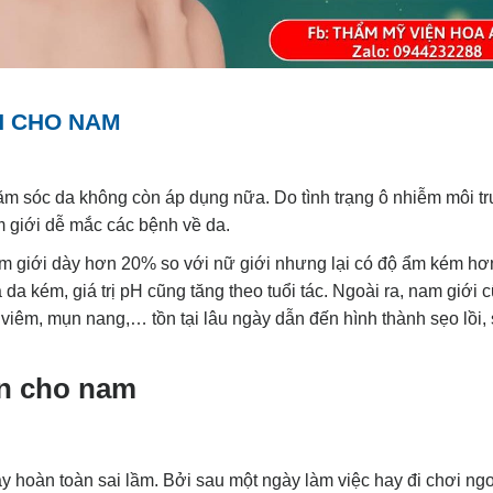
H CHO NAM
ăm sóc da không còn áp dụng nữa. Do tình trạng ô nhiễm môi t
m giới dễ mắc các bệnh về da.
 nam giới dày hơn 20% so với nữ giới nhưng lại có độ ẩm kém h
a kém, giá trị pH cũng tăng theo tuổi tác. Ngoài ra, nam giới 
viêm, mụn nang,… tồn tại lâu ngày dẫn đến hình thành sẹo lồi, 
n cho nam
y hoàn toàn sai lầm. Bởi sau một ngày làm việc hay đi chơi ngoà