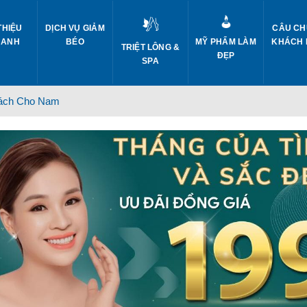
THIỆU
DỊCH VỤ GIẢM
CÂU CH
 ANH
BÉO
MỸ PHẨM LÀM
KHÁCH
TRIỆT LÔNG &
ĐẸP
SPA
Cách Cho Nam