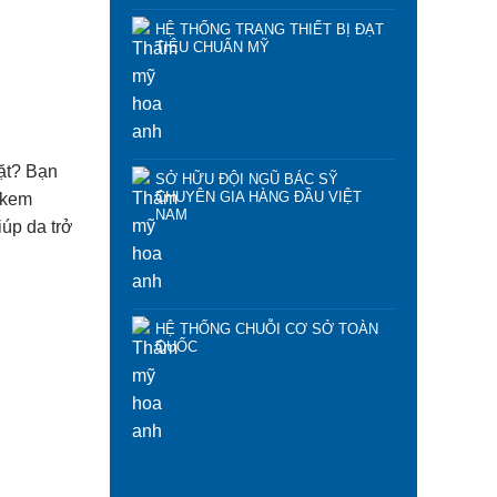
HỆ THỐNG TRANG THIẾT BỊ ĐẠT
TIÊU CHUẨN MỸ
mặt? Bạn
SỞ HỮU ĐỘI NGŨ BÁC SỸ
CHUYÊN GIA HÀNG ĐẦU VIỆT
à kem
NAM
úp da trở
HỆ THỐNG CHUỖI CƠ SỞ TOÀN
QUỐC