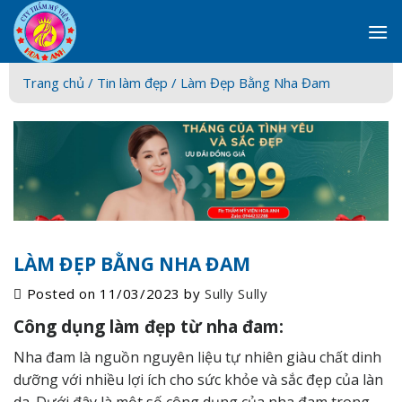
Skip
to
content
Trang chủ /
Tin làm đẹp
/ Làm Đẹp Bằng Nha Đam
LÀM ĐẸP BẰNG NHA ĐAM
Posted on
11/03/2023
by
Sully Sully
Công dụng làm đẹp từ nha đam:
Nha đam là nguồn nguyên liệu tự nhiên giàu chất dinh
dưỡng với nhiều lợi ích cho
sức khỏe và sắc đẹp
của làn
da. Dưới đây là một số công dụng của nha đam trong