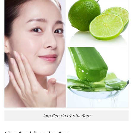
làm đẹp da từ nha đam