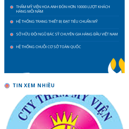
THẨM MỸ VIỆN HOA ANH ĐÓN HƠN 10000 LƯỢT KHÁCH
HÀNG MỖI NĂM
HỆ THỐNG TRANG THIẾT BỊ ĐẠT TIÊU CHUẨN MỸ
SỞ HỮU ĐỘI NGŨ BÁC SỸ CHUYÊN GIA HÀNG ĐẦU VIỆT NAM
HỆ THỐNG CHUỖI CƠ SỞ TOÀN QUỐC
TIN XEM NHIỀU