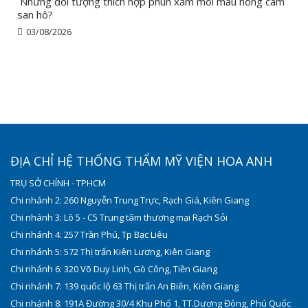
Những đối tượng thích hợp phun xăm môi màu hồng cam
san hô?
03/08/2026
ĐỊA CHỈ HỆ THỐNG THẨM MỸ VIỆN HOA ANH
TRỤ SỞ CHÍNH - TPHCM
Chi nhánh 2: 260 Nguyễn Trung Trực, Rạch Giá, Kiên Giang
Chi nhánh 3: Lô 5 - C5 Trung tâm thương mại Rạch Sỏi
Chi nhánh 4: 257 Trần Phú, Tp Bạc Liêu
Chi nhánh 5: 572 Thị trấn Kiên Lương, Kiên Giang
Chi nhánh 6: 320 Võ Duy Linh, Gò Công, Tiền Giang
Chi nhánh 7: 139 quốc lộ 63 Thị trấn An Biên, Kiên Giang
Chi nhánh 8: 191A Đường 30/4 Khu Phố 1, TT.Dương Đông, Phú Quốc