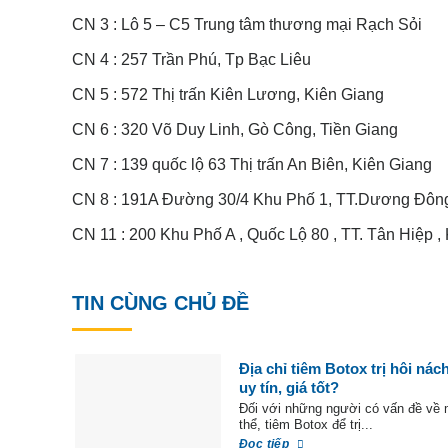
CN 3 : Lô 5 – C5 Trung tâm thương mại Rạch Sỏi
CN 4 : 257 Trần Phú, Tp Bạc Liêu
CN 5 : 572 Thị trấn Kiên Lương, Kiên Giang
CN 6 : 320 Võ Duy Linh, Gò Công, Tiền Giang
CN 7 : 139 quốc lộ 63 Thị trấn An Biên, Kiên Giang
CN 8 : 191A Đường 30/4 Khu Phố 1, TT.Dương Đôn
CN 11 : 200 Khu Phố A , Quốc Lộ 80 , TT. Tân Hiệp ,
TIN CÙNG CHỦ ĐỀ
Địa chỉ tiêm Botox trị hôi nác
uy tín, giá tốt?
Đối với những người có vấn đề về 
thể, tiêm Botox để trị...
Đọc tiếp