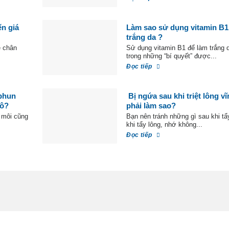
n giá
Làm sao sử dụng vitamin B1
trắng da ?
ẽ chân
Sử dụng vitamin B1 để làm trắng 
trong những “bí quyết” được...
Đọc tiếp
phun
Bị ngứa sau khi triệt lông vĩ
hô?
phải làm sao?
n môi cũng
Bạn nên tránh những gì sau khi tẩ
khi tẩy lông, nhớ không...
Đọc tiếp