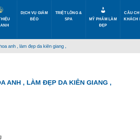
DỊCH VỤ GIẢM
TRIỆT LÔNG &
CÂU CH
THIỆU
BÉO
SPA
MỸ PHẨM LÀM
KHÁCH
 ANH
ĐẸP
hoa anh , làm đẹp da kiên giang ,
A ANH , LÀM ĐẸP DA KIÊN GIANG ,
g