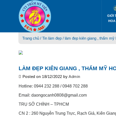
Skip
to
content
GIỚI 
HOA
Trang chủ /
Tin làm đẹp
/ làm đẹp kiên giang , thẩm mỹ 
LÀM ĐẸP KIÊN GIANG , THẨM MỸ HO
Posted on
18/12/2022
by
Admin
Hotline: 0944 232 288 / 0948 702 288
Email: daongocanh0808@gmail.com
TRỤ SỞ CHÍNH – TPHCM
CN 2 : 260 Nguyễn Trung Trực, Rạch Giá, Kiên Gian