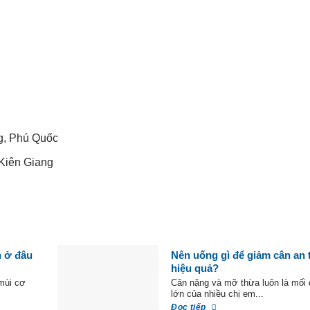
g, Phú Quốc
 Kiên Giang
h ở đâu
Nên uống gì để giảm cân an 
hiệu quả?
mùi cơ
Cân nặng và mỡ thừa luôn là mối
lớn của nhiều chị em...
Đọc tiếp