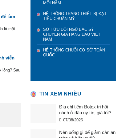
MỖI NĂM
HỆ THỐNG TRANG THIẾT BỊ ĐẠT
 để làm
TIÊU CHUẨN MỸ
da là một
SỞ HỮU ĐỘI NGŨ BÁC SỸ
CHUYÊN GIA HÀNG ĐẦU VIỆT
NAM
HỆ THỐNG CHUỖI CƠ SỞ TOÀN
QUỐC
nh viễn
y lông? Sau
TIN XEM NHIỀU
Địa chỉ tiêm Botox trị hôi
nách ở đâu uy tín, giá tốt?
07/08/2026
Nên uống gì để giảm cân an