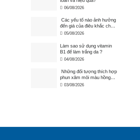
toàn và hiệu quả?
06/08/2026
Các yếu tố nào ảnh hưởng
đến giá của điêu khắc chân
mày ?
05/08/2026
Làm sao sử dụng vitamin
B1 để làm trắng da ?
04/08/2026
Những đối tượng thích hợp
phun xăm môi màu hồng
cam san hô?
03/08/2026