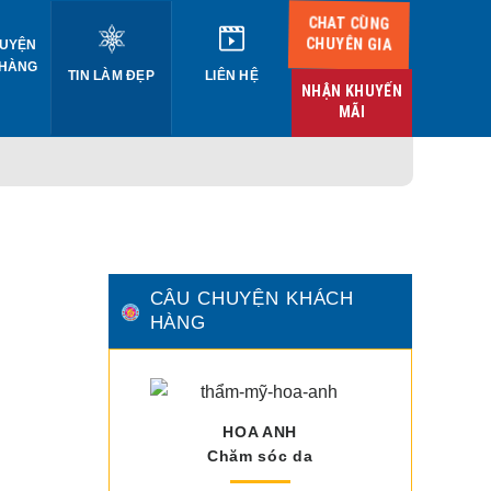
CHAT CÙNG
CHUYÊN GIA
UYỆN
 HÀNG
TIN LÀM ĐẸP
LIÊN HỆ
NHẬN KHUYẾN
MÃI
CÂU CHUYỆN KHÁCH
HÀNG
HOA ANH
Chăm sóc da