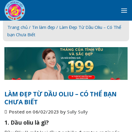
Skip
to
content
Trang chủ /
Tin làm đẹp
/ Làm Đẹp Từ Dầu Oliu – Có Thể
bạn Chưa Biết
LÀM ĐẸP TỪ DẦU OLIU – CÓ THỂ BẠN
CHƯA BIẾT
Posted on
06/02/2023
by
Sully Sully
1. Dầu oliu là gì?