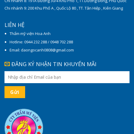
Chi nhánh 8: 191A Đường 30/4 Khu Phố 1, TT.Dương Đông, Phú Quốc
Chi nhánh 9: 200 Khu Phố A , Quốc Lộ 80 , TT. Tân Hiệp , Kiên Giang
LIÊN HỆ
Thẩm mỹ viện Hoa Anh
Hotline: 0944 232 288 / 0948 702 288
Email: daongocanh0808@gmail.com
ĐĂNG KÝ NHẬN TIN KHUYẾN MÃI