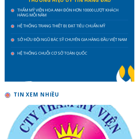
THẨM MỸ VIỆN HOA ANH ĐÓN HƠN 10000 LƯỢT KHÁCH
HÀNG MỖI NĂM
HỆ THỐNG TRANG THIẾT BỊ ĐẠT TIÊU CHUẨN MỸ
SỞ HỮU ĐỘI NGŨ BÁC SỸ CHUYÊN GIA HÀNG ĐẦU VIỆT NAM
HỆ THỐNG CHUỖI CƠ SỞ TOÀN QUỐC
TIN XEM NHIỀU