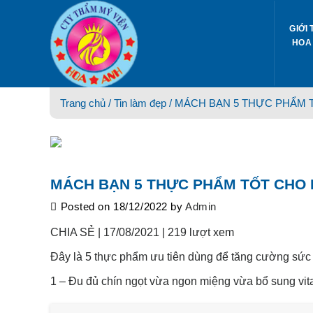
Skip
to
GIỚI 
content
HOA
Trang chủ /
Tin làm đẹp
/ MÁCH BẠN 5 THỰC PHẨM 
MÁCH BẠN 5 THỰC PHẨM TỐT CHO 
Posted on
18/12/2022
by
Admin
CHIA SẺ |
17/08/2021 |
219 lượt xem
Đây là 5 thực phẩm ưu tiên dùng để tăng cường sức
1 – Đu đủ chín ngọt vừa ngon miệng vừa bổ sung vit