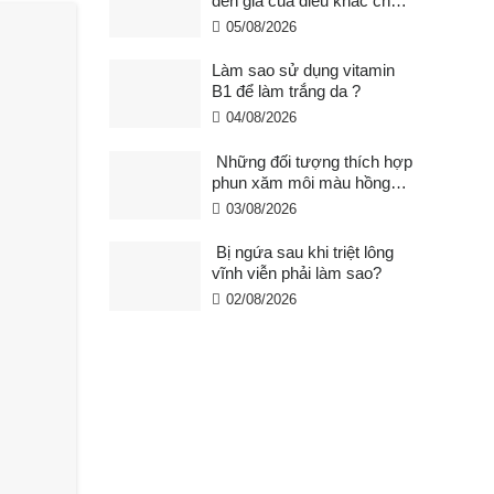
đến giá của điêu khắc chân
mày ?
05/08/2026
Làm sao sử dụng vitamin
B1 để làm trắng da ?
04/08/2026
Những đối tượng thích hợp
phun xăm môi màu hồng
cam san hô?
03/08/2026
Bị ngứa sau khi triệt lông
vĩnh viễn phải làm sao?
02/08/2026