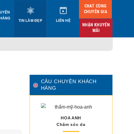
CHAT CÙNG
CHUYÊN GIA
UYỆN
 HÀNG
TIN LÀM ĐẸP
LIÊN HỆ
NHẬN KHUYẾN
MÃI
CÂU CHUYỆN KHÁCH
HÀNG
HOA ANH
Chăm sóc da