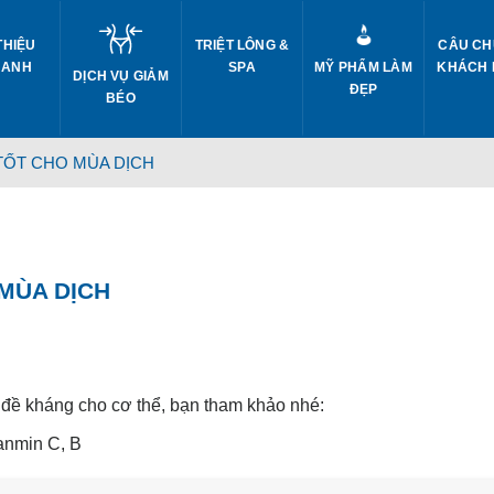
THIỆU
TRIỆT LÔNG &
CÂU CH
 ANH
SPA
MỸ PHẨM LÀM
KHÁCH
DỊCH VỤ GIẢM
ĐẸP
BÉO
TỐT CHO MÙA DỊCH
MÙA DỊCH
 đề kháng cho cơ thể, bạn tham khảo nhé:
anmin C, B