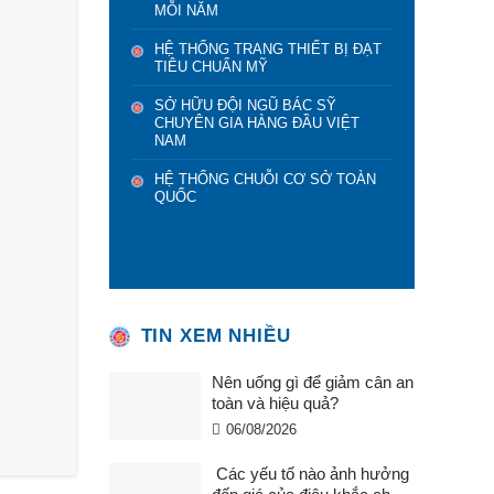
MỖI NĂM
HỆ THỐNG TRANG THIẾT BỊ ĐẠT
TIÊU CHUẨN MỸ
SỞ HỮU ĐỘI NGŨ BÁC SỸ
CHUYÊN GIA HÀNG ĐẦU VIỆT
NAM
HỆ THỐNG CHUỖI CƠ SỞ TOÀN
QUỐC
TIN XEM NHIỀU
Nên uống gì để giảm cân an
toàn và hiệu quả?
06/08/2026
Các yếu tố nào ảnh hưởng