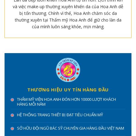
và việc make-up thường xuyên khiến da của Hoa Anh dễ
bị tổn thương. Chính vì thế, Hoa Anh chăm sóc da
thường xuyên tại Thẩm mỹ Hoa Anh để giữ cho làn da
của mình luôn sáng khỏe, mịn màng.
THƯƠNG HIỆU UY TÍN HÀNG ĐẦU
THẨM MỸ VIỆN HOA ANH ĐÓN HƠN 10000 LƯỢT KHÁCH
HÀNG MỖI NĂM
HỆ THỐNG TRANG THIẾT BỊ ĐẠT TIÊU CHUẨN MỸ
SỞ HỮU ĐỘI NGŨ BÁC SỸ CHUYÊN GIA HÀNG ĐẦU VIỆT NAM