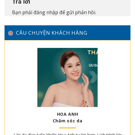
Trả lời
Bạn phải
đăng nhập
để gửi phản hồi.
CÂU CHUYỆN KHÁCH HÀNG
HOA ANH
Chăm sóc da
Làn da đẹp luôn khiến Hoa Anh tự tin hơn. Lịch trình kín