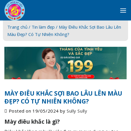
Skip
to
content
Trang chủ /
Tin làm đẹp
/ Mày Điêu Khắc Sợi Bao Lâu Lên
Màu Đẹp? Có Tự Nhiên Không?
MÀY ĐIÊU KHẮC SỢI BAO LÂU LÊN MÀU
ĐẸP? CÓ TỰ NHIÊN KHÔNG?
Posted on
19/05/2024
by
Sully Sully
Mày điêu khắc là gì?