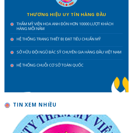
THƯƠNG HIỆU UY TÍN HÀNG ĐẦU
THẨM MỸ VIỆN HOA ANH ĐÓN HƠN 10000 LƯỢT KHÁCH
HÀNG MỖI NĂM
HỆ THỐNG TRANG THIẾT BỊ ĐẠT TIÊU CHUẨN MỸ
SỞ HỮU ĐỘI NGŨ BÁC SỸ CHUYÊN GIA HÀNG ĐẦU VIỆT NAM
HỆ THỐNG CHUỖI CƠ SỞ TOÀN QUỐC
TIN XEM NHIỀU