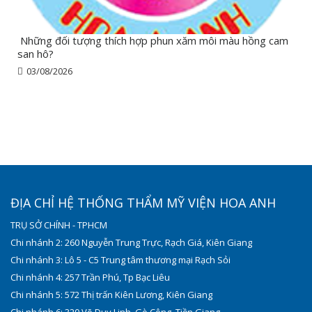
Những đối tượng thích hợp phun xăm môi màu hồng cam
san hô?
03/08/2026
ĐỊA CHỈ HỆ THỐNG THẨM MỸ VIỆN HOA ANH
TRỤ SỞ CHÍNH - TPHCM
Chi nhánh 2: 260 Nguyễn Trung Trực, Rạch Giá, Kiên Giang
Chi nhánh 3: Lô 5 - C5 Trung tâm thương mại Rạch Sỏi
Chi nhánh 4: 257 Trần Phú, Tp Bạc Liêu
Chi nhánh 5: 572 Thị trấn Kiên Lương, Kiên Giang
Chi nhánh 6: 320 Võ Duy Linh, Gò Công, Tiền Giang