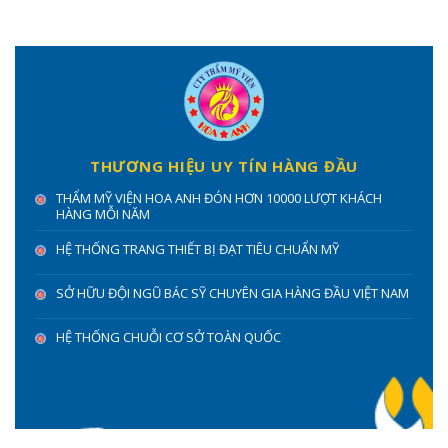
THƯƠNG HIỆU UY TÍN HÀNG ĐẦU
THẨM MỸ VIỆN HOA ANH ĐÓN HƠN 10000 LƯỢT KHÁCH
HÀNG MỖI NĂM
HỆ THỐNG TRANG THIẾT BỊ ĐẠT TIÊU CHUẨN MỸ
SỞ HỮU ĐỘI NGŨ BÁC SỸ CHUYÊN GIA HÀNG ĐẦU VIỆT NAM
HỆ THỐNG CHUỖI CƠ SỞ TOÀN QUỐC