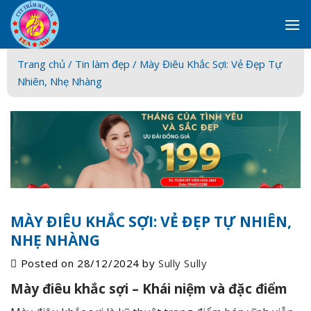
Skip
to
content
Trang chủ /
Tin làm đẹp
/ Mày Điêu Khắc Sợi: Vẻ Đẹp Tự
Nhiên, Nhẹ Nhàng
MÀY ĐIÊU KHẮC SỢI: VẺ ĐẸP TỰ NHIÊN,
NHẸ NHÀNG
Posted on
28/12/2024
by
Sully Sully
Mày điêu khắc sợi – Khái niệm và đặc điểm