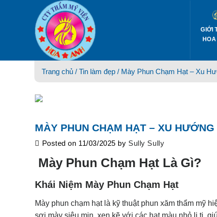
Skip
to
content
GIỚI 
HOA
Trang chủ /
Tin làm đẹp
/ Mày Phun Chạm Hạt – Xu Hướ
MÀY PHUN CHẠM HẠT – XU HƯỚNG 
Posted on
11/03/2025
by
Sully Sully
Mày Phun Chạm Hạt Là Gì?
Khái Niệm Mày Phun Chạm Hạt
Mày phun chạm hạt là kỹ thuật phun xăm thẩm mỹ hiện
sợi mày siêu mịn, xen kẽ với các hạt màu nhỏ li ti,