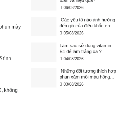
toàn và hiệu quả?
06/08/2026
Các yếu tố nào ảnh hưởng
đến giá của điêu khắc chân
t phun mày
mày ?
05/08/2026
Làm sao sử dụng vitamin
B1 để làm trắng da ?
 tình
04/08/2026
Những đối tượng thích hợp
phun xăm môi màu hồng
cam san hô?
03/08/2026
ũ, không