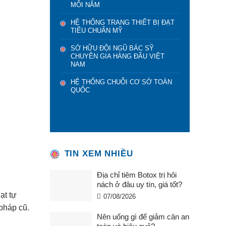
MỖI NĂM
HỆ THỐNG TRANG THIẾT BỊ ĐẠT
TIÊU CHUẨN MỸ
SỞ HỮU ĐỘI NGŨ BÁC SỸ
CHUYÊN GIA HÀNG ĐẦU VIỆT
NAM
HỆ THỐNG CHUỖI CƠ SỞ TOÀN
QUỐC
TIN XEM NHIỀU
Địa chỉ tiêm Botox trị hôi
nách ở đâu uy tín, giá tốt?
ạt tự
07/08/2026
pháp cũ.
Nên uống gì để giảm cân an