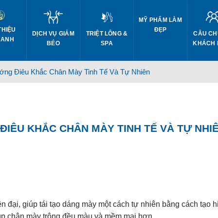
MỸ PHẨM LÀM
THIỆU
ĐẸP
DỊCH VỤ GIẢM
CÂU CH
TRIỆT LÔNG &
 ANH
BÉO
KHÁCH
SPA
ng Điêu Khắc Chân Mày Tinh Tế Và Tự Nhiên
ĐIÊU KHẮC CHÂN MÀY TINH TẾ VÀ TỰ NHI
 đại, giúp tái tạo dáng mày một cách tự nhiên bằng cách tạo 
 giúp chân mày trông đều màu và mềm mại hơn.