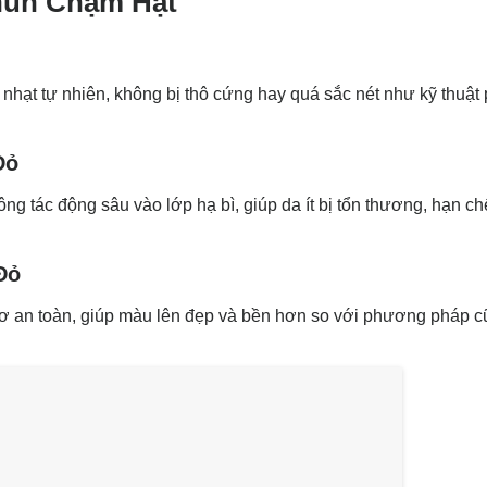
hun Chạm Hạt
m nhạt tự nhiên, không bị thô cứng hay quá sắc nét như kỹ thuậ
Đỏ
tác động sâu vào lớp hạ bì, giúp da ít bị tổn thương, hạn chế
Đỏ
cơ an toàn, giúp màu lên đẹp và bền hơn so với phương pháp c