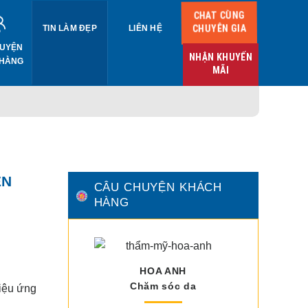
CHAT CÙNG
CHUYÊN GIA
TIN LÀM ĐẸP
LIÊN HỆ
UYỆN
NHẬN KHUYẾN
 HÀNG
MÃI
ÊN
CÂU CHUYỆN KHÁCH
HÀNG
HOA ANH
Chăm sóc da
hiệu ứng