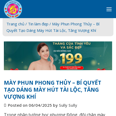
Skip
to
content
Trang chủ /
Tin làm đẹp
/ Mày Phun Phong Thủy – Bí
Quyết Tạo Dáng Mày Hút Tài Lộc, Tăng Vượng Khí
MÀY PHUN PHONG THỦY – BÍ QUYẾT
TẠO DÁNG MÀY HÚT TÀI LỘC, TĂNG
VƯỢNG KHÍ
Posted on
06/04/2025
by
Sully Sully
Trong nhân tướng học phương Đông, đôi chân mày