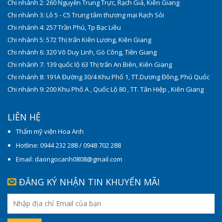
Chi nhánh 2: 260 Nguyễn Trung Trực, Rạch Giá, Kiên Giang
Chi nhánh 3: Lô 5 - C5 Trung tâm thương mại Rạch Sỏi
Chi nhánh 4: 257 Trần Phú, Tp Bạc Liêu
Chi nhánh 5: 572 Thị trấn Kiên Lương, Kiên Giang
Chi nhánh 6: 320 Võ Duy Linh, Gò Công, Tiền Giang
Chi nhánh 7: 139 quốc lộ 63 Thị trấn An Biên, Kiên Giang
Chi nhánh 8: 191A Đường 30/4 Khu Phố 1, TT.Dương Đông, Phú Quốc
Chi nhánh 9: 200 Khu Phố A , Quốc Lộ 80 , TT. Tân Hiệp , Kiên Giang
LIÊN HỆ
Thẩm mỹ viện Hoa Anh
Hotline: 0944 232 288 / 0948 702 288
Email: daongocanh0808@gmail.com
ĐĂNG KÝ NHẬN TIN KHUYẾN MÃI