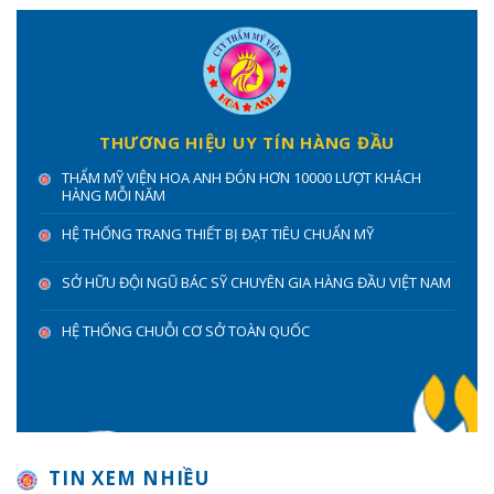
THƯƠNG HIỆU UY TÍN HÀNG ĐẦU
THẨM MỸ VIỆN HOA ANH ĐÓN HƠN 10000 LƯỢT KHÁCH
HÀNG MỖI NĂM
HỆ THỐNG TRANG THIẾT BỊ ĐẠT TIÊU CHUẨN MỸ
SỞ HỮU ĐỘI NGŨ BÁC SỸ CHUYÊN GIA HÀNG ĐẦU VIỆT NAM
HỆ THỐNG CHUỖI CƠ SỞ TOÀN QUỐC
TIN XEM NHIỀU