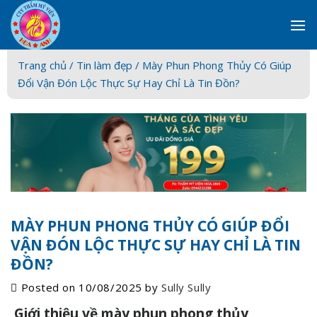
Skip
to
content
Trang chủ /
Tin làm đẹp
/ Mày Phun Phong Thủy Có Giúp
Đổi Vận Đón Lộc Thực Sự Hay Chỉ Là Tin Đồn?
MÀY PHUN PHONG THỦY CÓ GIÚP ĐỔI
VẬN ĐÓN LỘC THỰC SỰ HAY CHỈ LÀ TIN
ĐỒN?
Posted on
10/08/2025
by
Sully Sully
Giới thiệu về mày phun phong thủy