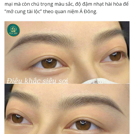
mại mà còn chú trọng màu sắc, độ đậm nhạt hài hòa để
“mở cung tài lộc” theo quan niệm Á Đông.