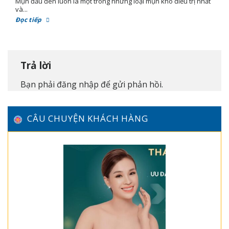
Mụn đầu đen luôn là một trong những loại mụn khó điều trị nhất
và...
Đọc tiếp
Trả lời
Bạn phải
đăng nhập
để gửi phản hồi.
CÂU CHUYỆN KHÁCH HÀNG