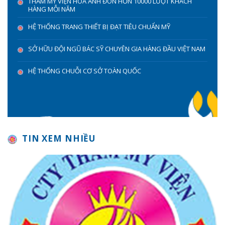
THẨM MỸ VIỆN HOA ANH ĐÓN HƠN 10000 LƯỢT KHÁCH
HÀNG MỖI NĂM
HỆ THỐNG TRANG THIẾT BỊ ĐẠT TIÊU CHUẨN MỸ
SỞ HỮU ĐỘI NGŨ BÁC SỸ CHUYÊN GIA HÀNG ĐẦU VIỆT NAM
HỆ THỐNG CHUỖI CƠ SỞ TOÀN QUỐC
TIN XEM NHIỀU