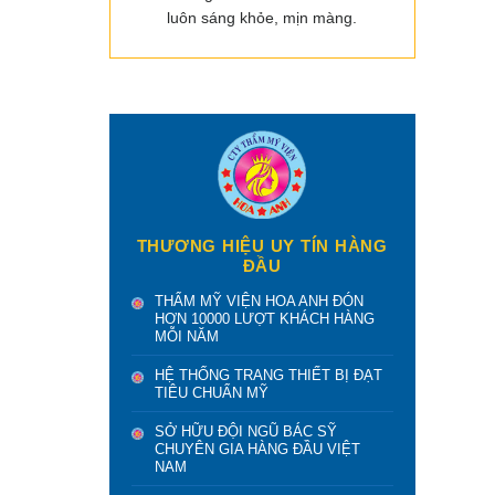
luôn sáng khỏe, mịn màng.
THƯƠNG HIỆU UY TÍN HÀNG
ĐẦU
THẨM MỸ VIỆN HOA ANH ĐÓN
HƠN 10000 LƯỢT KHÁCH HÀNG
MỖI NĂM
HỆ THỐNG TRANG THIẾT BỊ ĐẠT
TIÊU CHUẨN MỸ
SỞ HỮU ĐỘI NGŨ BÁC SỸ
CHUYÊN GIA HÀNG ĐẦU VIỆT
NAM