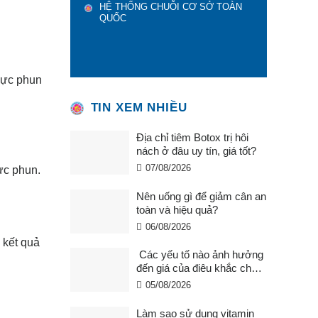
HỆ THỐNG CHUỖI CƠ SỞ TOÀN
QUỐC
 mực phun
TIN XEM NHIỀU
Địa chỉ tiêm Botox trị hôi
nách ở đâu uy tín, giá tốt?
07/08/2026
ực phun.
Nên uống gì để giảm cân an
toàn và hiệu quả?
06/08/2026
 kết quả
Các yếu tố nào ảnh hưởng
đến giá của điêu khắc chân
mày ?
05/08/2026
Làm sao sử dụng vitamin