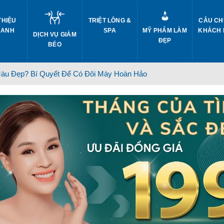
THIỆU
TRIỆT LÔNG &
CÂU CH
 ANH
SPA
MỸ PHẨM LÀM
KHÁCH
DỊCH VỤ GIẢM
ĐẸP
BÉO
Màu Đẹp? Bí Quyết Để Có Đôi Mày Hoàn Hảo