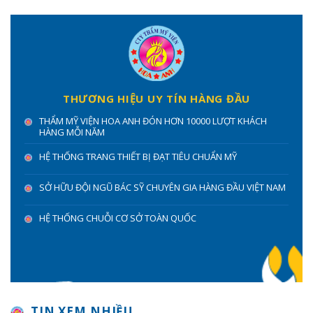
THƯƠNG HIỆU UY TÍN HÀNG ĐẦU
THẨM MỸ VIỆN HOA ANH ĐÓN HƠN 10000 LƯỢT KHÁCH
HÀNG MỖI NĂM
HỆ THỐNG TRANG THIẾT BỊ ĐẠT TIÊU CHUẨN MỸ
SỞ HỮU ĐỘI NGŨ BÁC SỸ CHUYÊN GIA HÀNG ĐẦU VIỆT NAM
HỆ THỐNG CHUỖI CƠ SỞ TOÀN QUỐC
TIN XEM NHIỀU