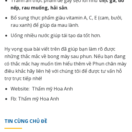
Tránh ăn thực phẩm dễ gây sẹo lồi như
thịt gà, đồ
nếp, rau muống, hải sản
.
Bổ sung thực phẩm giàu vitamin A, C, E (cam, bưởi,
rau xanh) để giúp da mau lành.
Uống nhiều nước giúp tái tạo da tốt hơn.
Hy vọng qua bài viết trên đã giúp bạn làm rõ được
những thắc mắc về bong mày sau phun. Nếu bạn đang
có thắc mắc hay muốn tìm hiểu thêm về Phun chân mày
điêu khắc hãy
liên hệ
với chúng tôi để được tư vấn hỗ
trợ trực tiếp nhé!
Website:
Thẩm mỹ Hoa Anh
Fb:
Thẩm mỹ Hoa Anh
TIN CÙNG CHỦ ĐỀ