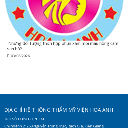
Những đối tượng thích hợp phun xăm môi màu hồng cam
san hô?
03/08/2026
ĐỊA CHỈ HỆ THỐNG THẨM MỸ VIỆN HOA ANH
TRỤ SỞ CHÍNH - TPHCM
Chi nhánh 2: 260 Nguyễn Trung Trực, Rạch Giá, Kiên Giang