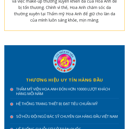
và việc make-up thường xuyên khiến da của Hoa Anh dễ
bị tổn thương. Chính vì thế, Hoa Anh chăm sóc da
thường xuyên tại Thẩm mỹ Hoa Anh để giữ cho làn da
của mình luôn sáng khỏe, mịn màng.
THƯƠNG HIỆU UY TÍN HÀNG ĐẦU
THẨM MỸ VIỆN HOA ANH ĐÓN HƠN 10000 LƯỢT KHÁCH
HÀNG MỖI NĂM
HỆ THỐNG TRANG THIẾT BỊ ĐẠT TIÊU CHUẨN MỸ
SỞ HỮU ĐỘI NGŨ BÁC SỸ CHUYÊN GIA HÀNG ĐẦU VIỆT NAM