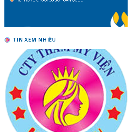
HỆ THỐNG CHUỖI CƠ SỞ TOÀN QUỐC
TIN XEM NHIỀU