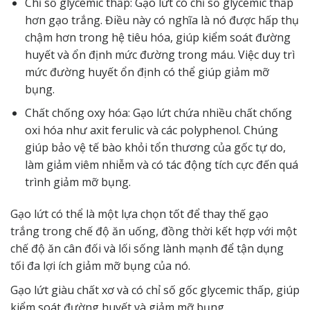
Chỉ số glycemic thấp: Gạo lứt có chỉ số glycemic thấp
hơn gạo trắng. Điều này có nghĩa là nó được hấp thụ
chậm hơn trong hệ tiêu hóa, giúp kiểm soát đường
huyết và ổn định mức đường trong máu. Việc duy trì
mức đường huyết ổn định có thể giúp giảm mỡ
bụng.
Chất chống oxy hóa: Gạo lứt chứa nhiều chất chống
oxi hóa như axit ferulic và các polyphenol. Chúng
giúp bảo vệ tế bào khỏi tổn thương của gốc tự do,
làm giảm viêm nhiễm và có tác động tích cực đến quá
trình giảm mỡ bụng.
Gạo lứt có thể là một lựa chọn tốt để thay thế gạo
trắng trong chế độ ăn uống, đồng thời kết hợp với một
chế độ ăn cân đối và lối sống lành mạnh để tận dụng
tối đa lợi ích giảm mỡ bụng của nó.
Gạo lứt giàu chất xơ và có chỉ số gốc glycemic thấp, giúp
kiểm soát đường huyết và giảm mỡ bụng.