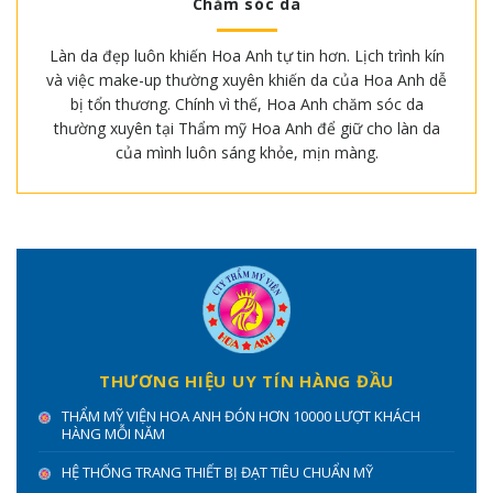
Chăm sóc da
Làn da đẹp luôn khiến Hoa Anh tự tin hơn. Lịch trình kín
và việc make-up thường xuyên khiến da của Hoa Anh dễ
bị tổn thương. Chính vì thế, Hoa Anh chăm sóc da
thường xuyên tại Thẩm mỹ Hoa Anh để giữ cho làn da
của mình luôn sáng khỏe, mịn màng.
THƯƠNG HIỆU UY TÍN HÀNG ĐẦU
THẨM MỸ VIỆN HOA ANH ĐÓN HƠN 10000 LƯỢT KHÁCH
HÀNG MỖI NĂM
HỆ THỐNG TRANG THIẾT BỊ ĐẠT TIÊU CHUẨN MỸ