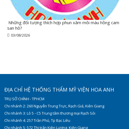
Những đối tượng thích hợp phun xăm môi màu hồng cam
san hô?
03/08/2026
ĐỊA CHỈ HỆ THỐNG THẨM MỸ VIỆN HOA ANH
TRỤ SỞ CHÍNH - TPHCM
Chi nhánh 2: 260 Nguyễn Trung Trực, Rạch Giá, Kiên Giang
Chi nhánh 3: Lô 5 - C5 Trung tâm thương mại Rạch Sỏi
Chi nhánh 4: 257 Trần Phú, Tp Bạc Liêu
Chi nhánh 5: 572 Thị trấn Kiên Lương, Kiên Giang