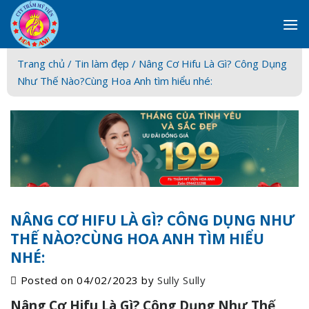
Skip
to
content
Trang chủ /
Tin làm đẹp
/ Nâng Cơ Hifu Là Gì? Công Dụng
Như Thế Nào?Cùng Hoa Anh tìm hiểu nhé:
NÂNG CƠ HIFU LÀ GÌ? CÔNG DỤNG NHƯ
THẾ NÀO?CÙNG HOA ANH TÌM HIỂU
NHÉ:
Posted on
04/02/2023
by
Sully Sully
Nâng Cơ Hifu Là Gì? Công Dụng Như Thế