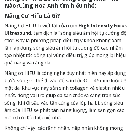
Nào?Cùng Hoa Anh tìm hiểu nhé:
Nâng Cơ Hifu Là Gì?
Nâng Cơ HIFU
là viết tắt của cụm
High Intensity Focus
Ultrasound
, tạm dịch là “sóng siêu âm hội tụ cường độ
cao”. Đây là phương pháp điều trị y khoa không xâm
lấn, áp dụng sóng siêu âm hội tụ cường độ cao nhằm
tạo nhiệt tác động tại vùng điều trị, giúp mang lại hiệu
quả nâng và căng da.
Nâng cơ HIFU là công nghệ duy nhất hiện nay áp dụng
bước sóng có thể đi vào độ sâu tới 3.0 – 4.5mm dưới bề
mặt da. Khu vực này sản sinh collagen và elastin nhiều
nhất, đóng vai trò giúp da săn chắc và căng tràn sức
sống. Khi đi sâu vào tận cùng của lớp hạ bì, sóng siêu
âm của HIFU sẽ phát tán năng lượng, làm săn gọn các
mô cơ có dấu hiệu xệ nhão.
Không chỉ vậy, các rãnh nhăn, nếp nhăn không mong