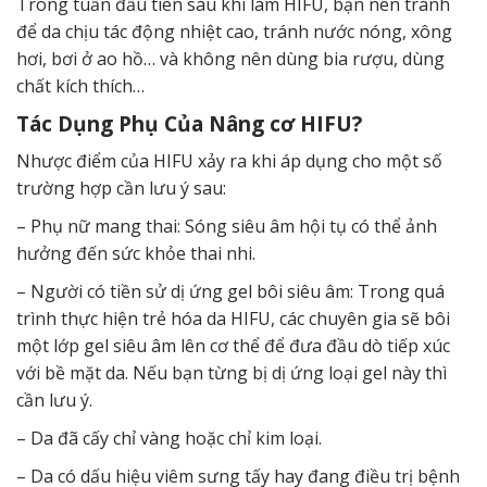
Trong tuần đầu tiên sau khi làm HIFU, bạn nên tránh
để da chịu tác động nhiệt cao, tránh nước nóng, xông
hơi, bơi ở ao hồ… và không nên dùng bia rượu, dùng
chất kích thích…
Tác Dụng Phụ Của Nâng cơ HIFU?
Nhược điểm của HIFU xảy ra khi áp dụng cho một số
trường hợp cần lưu ý sau:
– Phụ nữ mang thai: Sóng siêu âm hội tụ có thể ảnh
hưởng đến sức khỏe thai nhi.
– Người có tiền sử dị ứng gel bôi siêu âm: Trong quá
trình thực hiện trẻ hóa da HIFU, các chuyên gia sẽ bôi
một lớp gel siêu âm lên cơ thể để đưa đầu dò tiếp xúc
với bề mặt da. Nếu bạn từng bị dị ứng loại gel này thì
cần lưu ý.
– Da đã cấy chỉ vàng hoặc chỉ kim loại.
– Da có dấu hiệu viêm sưng tấy hay đang điều trị bệnh