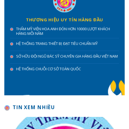
THƯƠNG HIỆU UY TÍN HÀNG ĐẦU
THẨM MỸ VIỆN HOA ANH ĐÓN HƠN 10000 LƯỢT KHÁCH
HÀNG MỖI NĂM
HỆ THỐNG TRANG THIẾT BỊ ĐẠT TIÊU CHUẨN MỸ
SỞ HỮU ĐỘI NGŨ BÁC SỸ CHUYÊN GIA HÀNG ĐẦU VIỆT NAM
HỆ THỐNG CHUỖI CƠ SỞ TOÀN QUỐC
TIN XEM NHIỀU