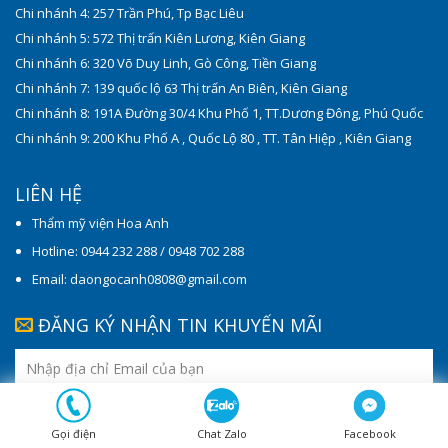
Chi nhánh 4: 257 Trần Phú, Tp Bạc Liêu
Chi nhánh 5: 572 Thị trấn Kiên Lương, Kiên Giang
Chi nhánh 6: 320 Võ Duy Linh, Gò Công, Tiền Giang
Chi nhánh 7: 139 quốc lộ 63 Thị trấn An Biên, Kiên Giang
Chi nhánh 8: 191A Đường 30/4 Khu Phố 1, TT.Dương Đông, Phú Quốc
Chi nhánh 9: 200 Khu Phố A , Quốc Lộ 80 , TT. Tân Hiệp , Kiên Giang
LIÊN HỆ
Thẩm mỹ viện Hoa Anh
Hotline: 0944 232 288 / 0948 702 288
Email: daongocanh0808@gmail.com
ĐĂNG KÝ NHẬN TIN KHUYẾN MÃI
Gọi điện
Chat Zalo
Facebook