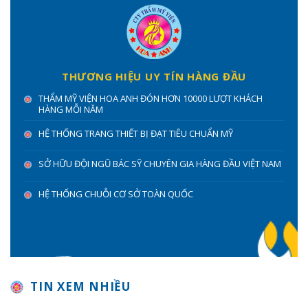
THƯƠNG HIỆU UY TÍN HÀNG ĐẦU
THẨM MỸ VIỆN HOA ANH ĐÓN HƠN 10000 LƯỢT KHÁCH
HÀNG MỖI NĂM
HỆ THỐNG TRANG THIẾT BỊ ĐẠT TIÊU CHUẨN MỸ
SỞ HỮU ĐỘI NGŨ BÁC SỸ CHUYÊN GIA HÀNG ĐẦU VIỆT NAM
HỆ THỐNG CHUỖI CƠ SỞ TOÀN QUỐC
TIN XEM NHIỀU