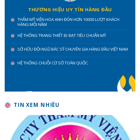
THƯƠNG HIỆU UY TÍN HÀNG ĐẦU
THẨM MỸ VIỆN HOA ANH ĐÓN HƠN 10000 LƯỢT KHÁCH
HÀNG MỖI NĂM
HỆ THỐNG TRANG THIẾT BỊ ĐẠT TIÊU CHUẨN MỸ
SỞ HỮU ĐỘI NGŨ BÁC SỸ CHUYÊN GIA HÀNG ĐẦU VIỆT NAM
HỆ THỐNG CHUỖI CƠ SỞ TOÀN QUỐC
TIN XEM NHIỀU