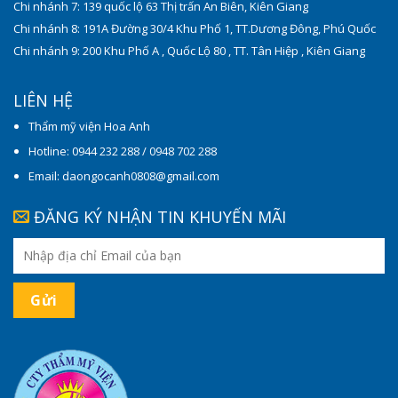
Chi nhánh 7: 139 quốc lộ 63 Thị trấn An Biên, Kiên Giang
Chi nhánh 8: 191A Đường 30/4 Khu Phố 1, TT.Dương Đông, Phú Quốc
Chi nhánh 9: 200 Khu Phố A , Quốc Lộ 80 , TT. Tân Hiệp , Kiên Giang
LIÊN HỆ
Thẩm mỹ viện Hoa Anh
Hotline: 0944 232 288 / 0948 702 288
Email: daongocanh0808@gmail.com
ĐĂNG KÝ NHẬN TIN KHUYẾN MÃI