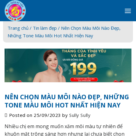
Skip
to
content
Trang chủ /
Tin làm đẹp
/ Nên Chọn Màu Môi Nào Đẹp,
Những Tone Màu Môi Hot Nhất Hiện Nay
NÊN CHỌN MÀU MÔI NÀO ĐẸP, NHỮNG
TONE MÀU MÔI HOT NHẤT HIỆN NAY
Posted on
25/09/2023
by
Sully Sully
Nhiều chị em mong muốn xăm môi màu tự nhiên để
khuôn mặt trông sáng hơn nhưng lại chưa biết chọn