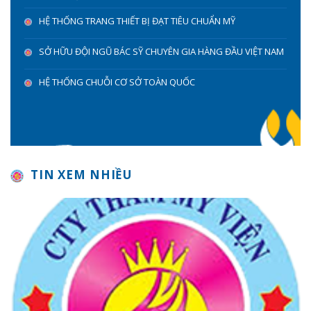
HỆ THỐNG TRANG THIẾT BỊ ĐẠT TIÊU CHUẨN MỸ
SỞ HỮU ĐỘI NGŨ BÁC SỸ CHUYÊN GIA HÀNG ĐẦU VIỆT NAM
HỆ THỐNG CHUỖI CƠ SỞ TOÀN QUỐC
TIN XEM NHIỀU