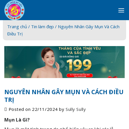
Skip
to
content
Trang chủ /
Tin làm đẹp
/ Nguyên Nhân Gây Mụn Và Cách
Điều Trị
NGUYÊN NHÂN GÂY MỤN VÀ CÁCH ĐIỀU
TRỊ
Posted on
22/11/2024
by
Sully Sully
Mụn Là Gì?