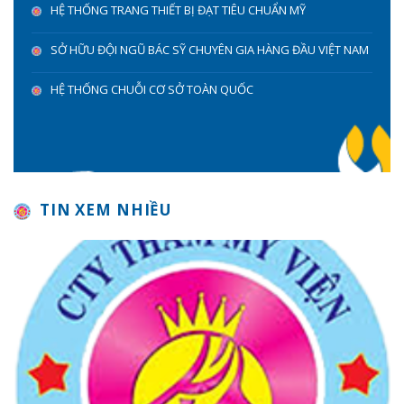
HỆ THỐNG TRANG THIẾT BỊ ĐẠT TIÊU CHUẨN MỸ
SỞ HỮU ĐỘI NGŨ BÁC SỸ CHUYÊN GIA HÀNG ĐẦU VIỆT NAM
HỆ THỐNG CHUỖI CƠ SỞ TOÀN QUỐC
TIN XEM NHIỀU