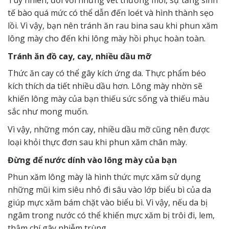
Tuy nhiên, đối với những vết thương mới, sự tăng sinh
tế bào quá mức có thể dẫn đến loét và hình thành sẹo
lồi. Vì vậy, bạn nên tránh ăn rau bina sau khi phun xăm
lông mày cho đến khi lông mày hồi phục hoàn toàn.
Tránh ăn đồ cay, cay, nhiều dầu mỡ
Thức ăn cay có thể gây kích ứng da. Thực phẩm béo
kích thích da tiết nhiều dầu hơn. Lông mày nhờn sẽ
khiến lông mày của bạn thiếu sức sống và thiếu màu
sắc như mong muốn.
Vì vậy, những món cay, nhiều dầu mỡ cũng nên được
loại khỏi thực đơn sau khi phun xăm chân mày.
Đừng để nước dính vào lông mày của bạn
Phun xăm lông mày là hình thức mực xăm sử dụng
những mũi kim siêu nhỏ đi sâu vào lớp biểu bì của da
giúp mực xăm bám chặt vào biểu bì. Vì vậy, nếu da bị
ngâm trong nước có thể khiến mực xăm bị trôi đi, lem,
thậm chí gây nhiễm trùng.