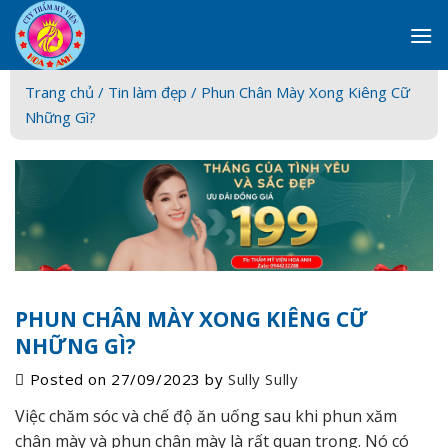
Skip
to
content
Trang chủ /
Tin làm đẹp
/ Phun Chân Mày Xong Kiêng Cữ
Những Gì?
PHUN CHÂN MÀY XONG KIÊNG CỮ
NHỮNG GÌ?
Posted on
27/09/2023
by
Sully Sully
Việc chăm sóc và chế độ ăn uống sau khi phun xăm
chân mày và phun chân mày là rất quan trọng. Nó có