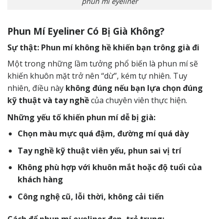
phun mí eyeliner
Phun Mí Eyeliner Có Bị Già Không?
Sự thật: Phun mí
không hề khiến bạn trông già đi
Một trong những lầm tưởng phổ biến là phun mí sẽ
khiến khuôn mặt trở nên “dừ”, kém tự nhiên. Tuy
nhiên, điều này
không đúng nếu bạn lựa chọn đúng
kỹ thuật và tay nghề
của chuyên viên thực hiện.
Những yếu tố khiến phun mí dễ bị già:
Chọn màu mực quá đậm, đường mí quá dày
Tay nghề kỹ thuật viên yếu, phun sai vị trí
Không phù hợp với khuôn mắt hoặc độ tuổi của
khách hàng
Công nghệ cũ, lỗi thời, không cải tiến
Cách để phun mí eyeliner đẹp, trẻ trung: