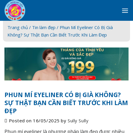
Skip
to
content
Trang chủ /
Tin làm đẹp
/ Phun Mí Eyeliner Có Bị Già
Không? Sự Thật Bạn Cần Biết Trước Khi Làm Đẹp
PHUN MÍ EYELINER CÓ BỊ GIÀ KHÔNG?
SỰ THẬT BẠN CẦN BIẾT TRƯỚC KHI LÀM
ĐẸP
Posted on
16/05/2025
by
Sully Sully
Phun mí eyeliner là phương pháp làm đẹp được nhiều