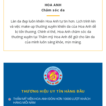
HOA ANH
Chăm sóc da
Làn da đẹp luôn khiến Hoa Anh tự tin hơn. Lịch trình kín
và việc make-up thường xuyên khiến da của Hoa Anh dễ
bị tổn thương. Chính vì thế, Hoa Anh chăm sóc da
thường xuyên tại Thẩm mỹ Hoa Anh để giữ cho làn da
của mình luôn sáng khỏe, mịn màng.
THƯƠNG HIỆU UY TÍN HÀNG ĐẦU
THẨM MỸ VIỆN HOA ANH ĐÓN HƠN 10000 LƯỢT KHÁCH
HÀNG MỖI NĂM