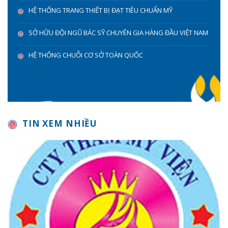
HỆ THỐNG TRANG THIẾT BỊ ĐẠT TIÊU CHUẨN MỸ
SỞ HỮU ĐỘI NGŨ BÁC SỸ CHUYÊN GIA HÀNG ĐẦU VIỆT NAM
HỆ THỐNG CHUỖI CƠ SỞ TOÀN QUỐC
TIN XEM NHIỀU