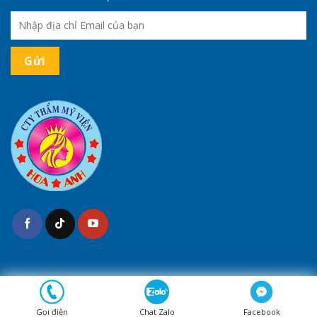
(*) Kết quả tùy thuộc cơ địa của mỗi người
Bản quyền 2026 ©
Thẩm Mỹ Hoa Anh
Gọi điện
Chat Zalo
Facebook