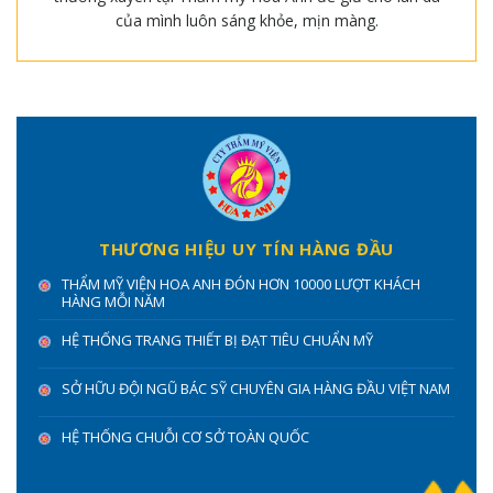
của mình luôn sáng khỏe, mịn màng.
THƯƠNG HIỆU UY TÍN HÀNG ĐẦU
THẨM MỸ VIỆN HOA ANH ĐÓN HƠN 10000 LƯỢT KHÁCH
HÀNG MỖI NĂM
HỆ THỐNG TRANG THIẾT BỊ ĐẠT TIÊU CHUẨN MỸ
SỞ HỮU ĐỘI NGŨ BÁC SỸ CHUYÊN GIA HÀNG ĐẦU VIỆT NAM
HỆ THỐNG CHUỖI CƠ SỞ TOÀN QUỐC