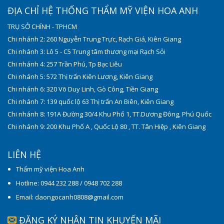
ĐỊA CHỈ HỆ THỐNG THẨM MỸ VIỆN HOA ANH
TRỤ SỞ CHÍNH - TPHCM
Chi nhánh 2: 260 Nguyễn Trung Trực, Rạch Giá, Kiên Giang
Chi nhánh 3: Lô 5 - C5 Trung tâm thương mại Rạch Sỏi
Chi nhánh 4: 257 Trần Phú, Tp Bạc Liêu
Chi nhánh 5: 572 Thị trấn Kiên Lương, Kiên Giang
Chi nhánh 6: 320 Võ Duy Linh, Gò Công, Tiền Giang
Chi nhánh 7: 139 quốc lộ 63 Thị trấn An Biên, Kiên Giang
Chi nhánh 8: 191A Đường 30/4 Khu Phố 1, TT.Dương Đông, Phú Quốc
Chi nhánh 9: 200 Khu Phố A , Quốc Lộ 80 , TT. Tân Hiệp , Kiên Giang
LIÊN HỆ
Thẩm mỹ viện Hoa Anh
Hotline: 0944 232 288 / 0948 702 288
Email: daongocanh0808@gmail.com
ĐĂNG KÝ NHẬN TIN KHUYẾN MÃI