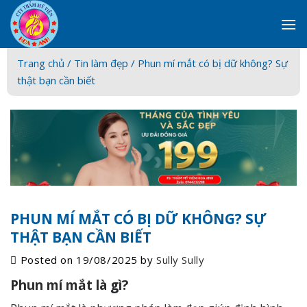
Skip
to
content
Trang chủ /
Tin làm đẹp
/ Phun mí mắt có bị dữ không? Sự
thật bạn cần biết
PHUN MÍ MẮT CÓ BỊ DỮ KHÔNG? SỰ
THẬT BẠN CẦN BIẾT
Posted on
19/08/2025
by
Sully Sully
Phun mí mắt là gì?