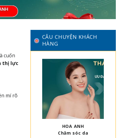
CÂU CHUYỆN KHÁCH
HÀNG
và cuốn
 thị lực
ền mí rõ
HOA ANH
Chăm sóc da