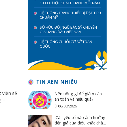
10000 LƯỢT KHÁCH HÀNG MỖI NĂM
HỆ THỐNG TRANG THIẾT BỊ ĐẠT TIÊU
CHUẨN MỸ
SỞ HỮU ĐỘI NGŨ BÁC SỸ CHUYÊN
GIA HÀNG ĐẦU VIỆT NAM
HỆ THỐNG CHUỖI CƠ SỞ TOÀN
QUỐC
TIN XEM NHIỀU
 viên sẽ
Nên uống gì để giảm cân
an toàn và hiệu quả?
ẹ –
06/08/2026
Các yếu tố nào ảnh hưởng
đến giá của điêu khắc chân