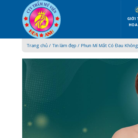
Skip
to
content
GIỚI 
HOA
Trang chủ /
Tin làm đẹp
/ Phun Mí Mắt Có Đau Không