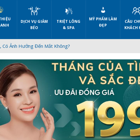
THIỆU
MỸ PHẨM LÀM
DỊCH VỤ GIẢM
CÂU CH
TRIỆT LÔNG
 ANH
ĐẸP
BÉO
KHÁCH 
& SPA
, Có Ảnh Hưởng Đến Mắt Không?