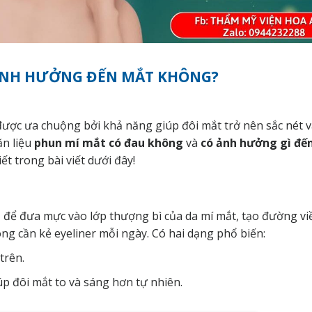
 ẢNH HƯỞNG ĐẾN MẮT KHÔNG?
ược ưa chuộng bởi khả năng giúp đôi mắt trở nên sắc nét 
ăn liệu
phun mí mắt có đau không
và
có ảnh hưởng gì đến
iết trong bài viết dưới đây!
 để đưa mực vào lớp thượng bì của da mí mắt, tạo đường vi
ng cần kẻ eyeliner mỗi ngày. Có hai dạng phổ biến:
trên.
p đôi mắt to và sáng hơn tự nhiên.