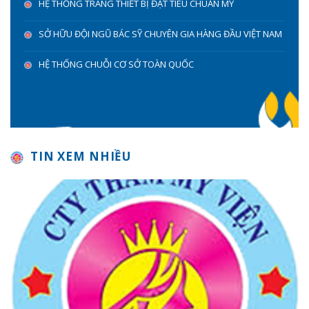
HỆ THỐNG TRANG THIẾT BỊ ĐẠT TIÊU CHUẨN MỸ
SỞ HỮU ĐỘI NGŨ BÁC SỸ CHUYÊN GIA HÀNG ĐẦU VIỆT NAM
HỆ THỐNG CHUỖI CƠ SỞ TOÀN QUỐC
TIN XEM NHIỀU