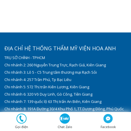
ĐỊA CHỈ HỆ THỐNG THẨM MỸ VIỆN HOA ANH
TRỤ SỞ CHÍNH - TPHCM
Chi nhánh 2: 260 Nguyễn Trung Trực, Rạch Giá, Kiên Giang
Chi nhánh 3: Lô 5 - C5 Trung tâm thương mại Rạch Sỏi
Chi nhánh 4: 257 Trần Phú, Tp Bạc Liêu
Chi nhánh 5: 572 Thị trấn Kiên Lương, Kiên Giang
Chi nhánh 6: 320 Võ Duy Linh, Gò Công, Tiền Giang
Chi nhánh 7: 139 quốc lộ 63 Thị trấn An Biên, Kiên Giang
Chi nhánh 8: 191A Đường 30/4 Khu Phố 1, TT.Dương Đông, Phú Quốc
Chi nhánh 9: 200 Khu Phố A , Quốc Lộ 80 , TT. Tân Hiệp , Kiên Giang
Gọi điện
Chat Zalo
Facebook