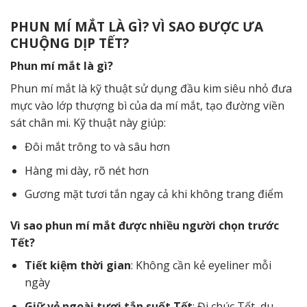
PHUN MÍ MẮT LÀ GÌ? VÌ SAO ĐƯỢC ƯA
CHUỘNG DỊP TẾT?
Phun mí mắt là gì?
Phun mí mắt là kỹ thuật sử dụng đầu kim siêu nhỏ đưa
mực vào lớp thượng bì của da mí mắt, tạo đường viền
sát chân mi. Kỹ thuật này giúp:
Đôi mắt trông to và sâu hơn
Hàng mi dày, rõ nét hơn
Gương mặt tươi tắn ngay cả khi không trang điểm
Vì sao phun mí mắt được nhiều người chọn trước
Tết?
Tiết kiệm thời gian
: Không cần kẻ eyeliner mỗi
ngày
Giữ vẻ ngoài tươi tắn suốt Tết
: Đi chúc Tết, du