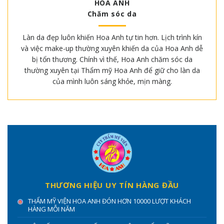
HOA ANH
Chăm sóc da
Làn da đẹp luôn khiến Hoa Anh tự tin hơn. Lịch trình kín
và việc make-up thường xuyên khiến da của Hoa Anh dễ
bị tổn thương. Chính vì thế, Hoa Anh chăm sóc da
thường xuyên tại Thẩm mỹ Hoa Anh để giữ cho làn da
của mình luôn sáng khỏe, mịn màng.
THƯƠNG HIỆU UY TÍN HÀNG ĐẦU
THẨM MỸ VIỆN HOA ANH ĐÓN HƠN 10000 LƯỢT KHÁCH
HÀNG MỖI NĂM