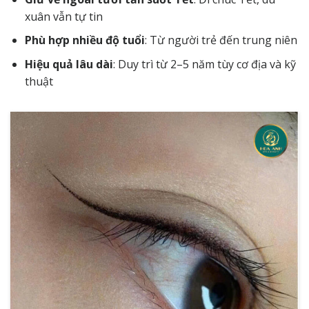
xuân vẫn tự tin
Phù hợp nhiều độ tuổi
: Từ người trẻ đến trung niên
Hiệu quả lâu dài
: Duy trì từ 2–5 năm tùy cơ địa và kỹ
thuật