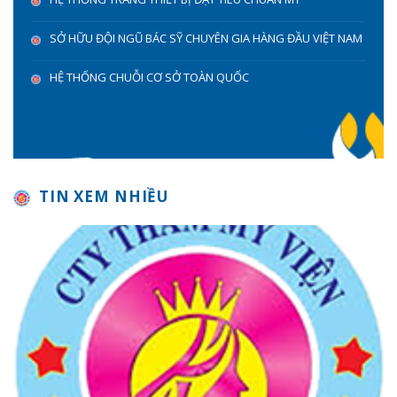
SỞ HỮU ĐỘI NGŨ BÁC SỸ CHUYÊN GIA HÀNG ĐẦU VIỆT NAM
HỆ THỐNG CHUỖI CƠ SỞ TOÀN QUỐC
TIN XEM NHIỀU