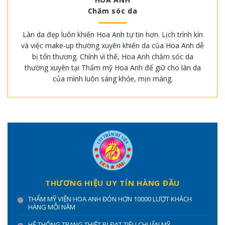
Chăm sóc da
Làn da đẹp luôn khiến Hoa Anh tự tin hơn. Lịch trình kín
và việc make-up thường xuyên khiến da của Hoa Anh dễ
bị tổn thương. Chính vì thế, Hoa Anh chăm sóc da
thường xuyên tại Thẩm mỹ Hoa Anh để giữ cho làn da
của mình luôn sáng khỏe, mịn màng.
THƯƠNG HIỆU UY TÍN HÀNG ĐẦU
THẨM MỸ VIỆN HOA ANH ĐÓN HƠN 10000 LƯỢT KHÁCH
HÀNG MỖI NĂM
HỆ THỐNG TRANG THIẾT BỊ ĐẠT TIÊU CHUẨN MỸ