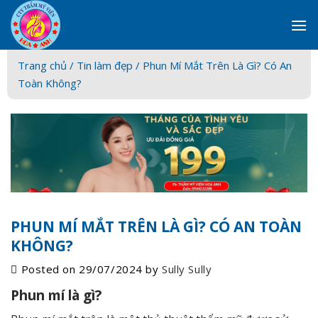
Skip
to
content
Trang chủ /
Tin làm đẹp
/ Phun Mí Mắt Trên Là Gì? Có An
Toàn Không?
PHUN MÍ MẮT TRÊN LÀ GÌ? CÓ AN TOÀN
KHÔNG?
Posted on
29/07/2024
by
Sully Sully
Phun mí là gì?