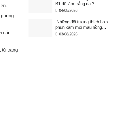
B1 để làm trắng da ?
đen.
04/08/2026
ừ phong
Những đối tượng thích hợp
phun xăm môi màu hồng
i các
cam san hô?
03/08/2026
 từ trang