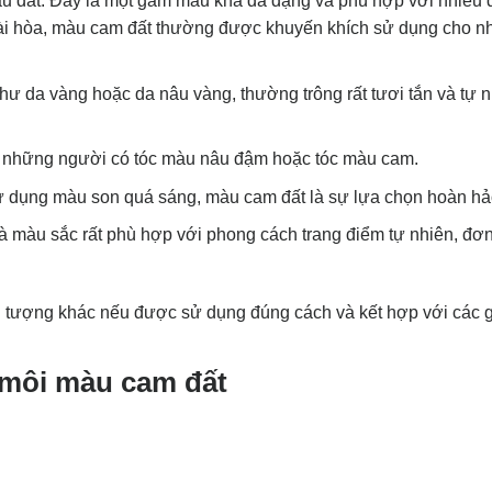
u đất. Đây là một gam màu khá đa dạng và phù hợp với nhiều 
 hài hòa, màu cam đất thường được khuyến khích sử dụng cho n
ư da vàng hoặc da nâu vàng, thường trông rất tươi tắn và tự n
 những người có tóc màu nâu đậm hoặc tóc màu cam.
ử dụng màu son quá sáng, màu cam đất là sự lựa chọn hoàn hả
 màu sắc rất phù hợp với phong cách trang điểm tự nhiên, đơn
ối tượng khác nếu được sử dụng đúng cách và kết hợp với các
 môi màu cam đất