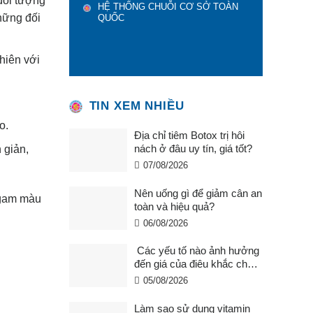
đối tượng
HỆ THỐNG CHUỖI CƠ SỞ TOÀN
hững đối
QUỐC
hiên với
TIN XEM NHIỀU
o.
Địa chỉ tiêm Botox trị hôi
nách ở đâu uy tín, giá tốt?
 giản,
07/08/2026
Nên uống gì để giảm cân an
 gam màu
toàn và hiệu quả?
06/08/2026
Các yếu tố nào ảnh hưởng
đến giá của điêu khắc chân
mày ?
05/08/2026
Làm sao sử dụng vitamin