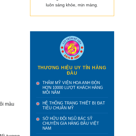
luôn sáng khỏe, mịn màng.
THƯƠNG HIỆU UY TÍN HÀNG
ĐẦU
THẨM MỸ VIỆN HOA ANH ĐÓN
HƠN 10000 LƯỢT KHÁCH HÀNG
MỖI NĂM
HỆ THỐNG TRANG THIẾT BỊ ĐẠT
môi màu
TIÊU CHUẨN MỸ
SỞ HỮU ĐỘI NGŨ BÁC SỸ
CHUYÊN GIA HÀNG ĐẦU VIỆT
NAM