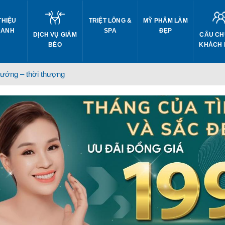
THIỆU
TRIỆT LÔNG &
MỸ PHẨM LÀM
 ANH
SPA
ĐẸP
DỊCH VỤ GIẢM
CÂU CH
BÉO
KHÁCH
ướng – thời thượng