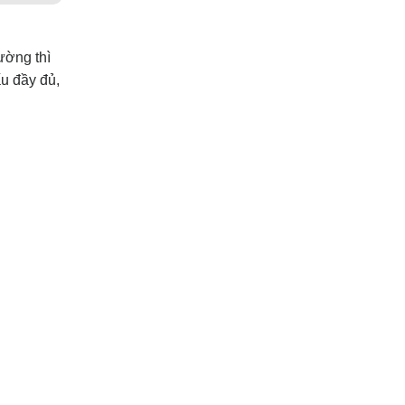
ường thì
u đầy đủ,