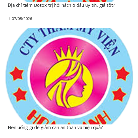
Địa chỉ tiêm Botox trị hôi nách ở đâu uy tín, giá tốt?
07/08/2026
Nên uống gì để giảm cân an toàn và hiệu quả?