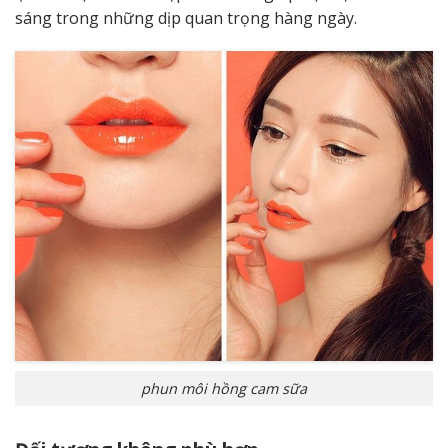
sáng trong những dịp quan trọng hàng ngày.
phun môi hồng cam sữa