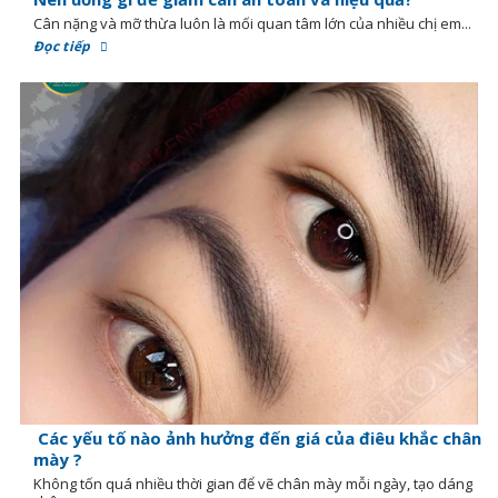
Cân nặng và mỡ thừa luôn là mối quan tâm lớn của nhiều chị em...
Đọc tiếp
Các yếu tố nào ảnh hưởng đến giá của điêu khắc chân
mày ?
Không tốn quá nhiều thời gian để vẽ chân mày mỗi ngày, tạo dáng