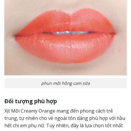
phun môi hồng cam sữa
Đối tượng phù hợp
Xịt Môi Creamy Orange mang đến phong cách trẻ
trung, tự nhiên cho vẻ ngoài tôn dáng phù hợp với hầu
hết chị em phụ nữ. Tuy nhiên, đây là lựa chọn tốt nhất