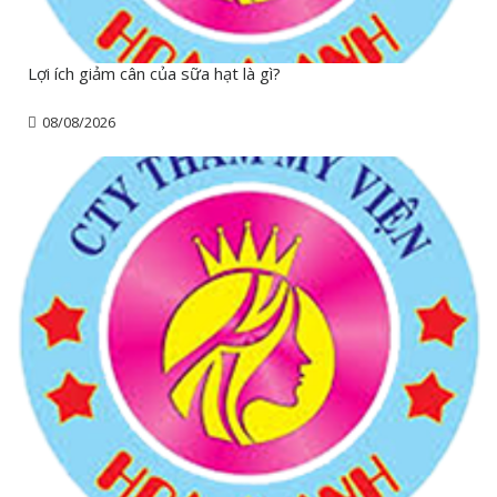
Lợi ích giảm cân của sữa hạt là gì?
08/08/2026