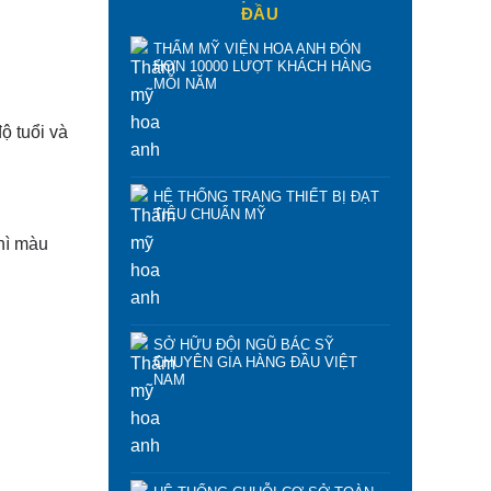
ĐẦU
THẨM MỸ VIỆN HOA ANH ĐÓN
HƠN 10000 LƯỢT KHÁCH HÀNG
MỖI NĂM
ộ tuổi và
HỆ THỐNG TRANG THIẾT BỊ ĐẠT
TIÊU CHUẨN MỸ
hì màu
SỞ HỮU ĐỘI NGŨ BÁC SỸ
CHUYÊN GIA HÀNG ĐẦU VIỆT
NAM