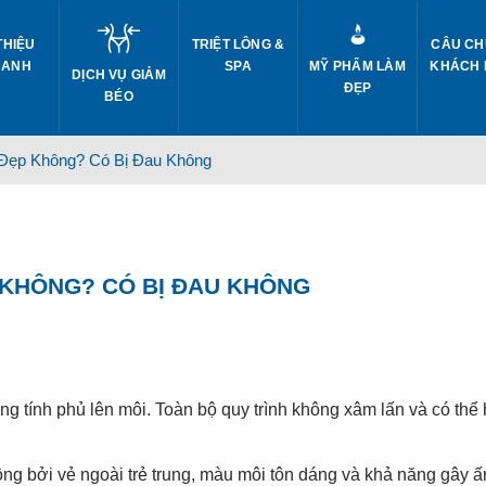
THIỆU
TRIỆT LÔNG &
CÂU CH
 ANH
SPA
MỸ PHẨM LÀM
KHÁCH
DỊCH VỤ GIẢM
ĐẸP
BÉO
Đẹp Không? Có Bị Đau Không
 KHÔNG? CÓ BỊ ĐAU KHÔNG
g tính phủ lên môi. Toàn bộ quy trình không xâm lấn và có thể
g bởi vẻ ngoài trẻ trung, màu môi tôn dáng và khả năng gây 