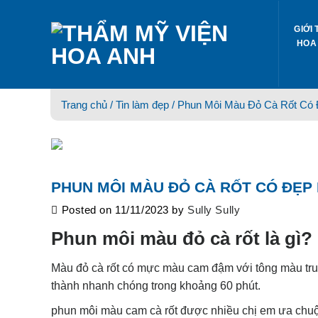
Skip
to
GIỚI 
content
HOA
Trang chủ /
Tin làm đẹp
/ Phun Môi Màu Đỏ Cà Rốt Có 
PHUN MÔI MÀU ĐỎ CÀ RỐT CÓ ĐẸP
Posted on
11/11/2023
by
Sully Sully
Phun môi màu đỏ cà rốt là gì?
Màu đỏ cà rốt có mực màu cam đậm với tông màu trun
thành nhanh chóng trong khoảng 60 phút.
phun môi màu cam cà rốt
được nhiều chị em ưa chuộn