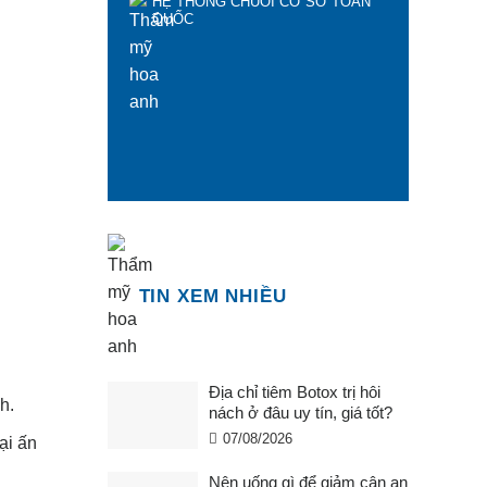
HỆ THỐNG CHUỖI CƠ SỞ TOÀN
QUỐC
TIN XEM NHIỀU
Địa chỉ tiêm Botox trị hôi
h.
nách ở đâu uy tín, giá tốt?
07/08/2026
ại ấn
Nên uống gì để giảm cân an