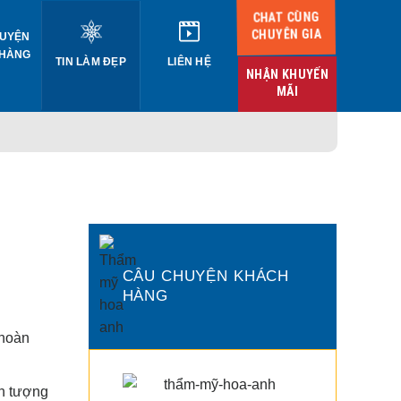
CHAT CÙNG
CHUYÊN GIA
UYỆN
 HÀNG
TIN LÀM ĐẸP
LIÊN HỆ
NHẬN KHUYẾN
MÃI
CÂU CHUYỆN KHÁCH
HÀNG
 hoàn
ấn tượng