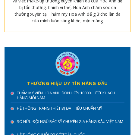
và việc make-up thường xuyên khiến da của Hoa Anh dễ
bị tổn thương. Chính vì thế, Hoa Anh chăm sóc da
thường xuyên tại Thẩm mỹ Hoa Anh để giữ cho làn da
của mình luôn sáng khỏe, mịn màng.
THƯƠNG HIỆU UY TÍN HÀNG ĐẦU
THẨM MỸ VIỆN HOA ANH ĐÓN HƠN 10000 LƯỢT KHÁCH
HÀNG MỖI NĂM
HỆ THỐNG TRANG THIẾT BỊ ĐẠT TIÊU CHUẨN MỸ
SỞ HỮU ĐỘI NGŨ BÁC SỸ CHUYÊN GIA HÀNG ĐẦU VIỆT NAM
HỆ THỐNG CHUỖI CƠ SỞ TOÀN QUỐC