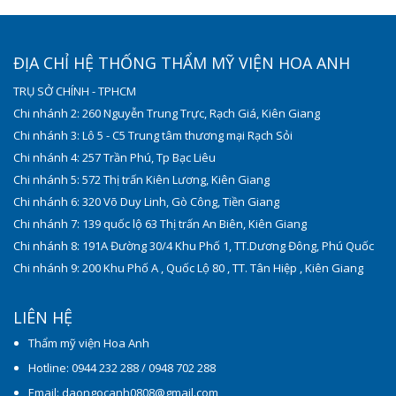
ĐỊA CHỈ HỆ THỐNG THẨM MỸ VIỆN HOA ANH
TRỤ SỞ CHÍNH - TPHCM
Chi nhánh 2: 260 Nguyễn Trung Trực, Rạch Giá, Kiên Giang
Chi nhánh 3: Lô 5 - C5 Trung tâm thương mại Rạch Sỏi
Chi nhánh 4: 257 Trần Phú, Tp Bạc Liêu
Chi nhánh 5: 572 Thị trấn Kiên Lương, Kiên Giang
Chi nhánh 6: 320 Võ Duy Linh, Gò Công, Tiền Giang
Chi nhánh 7: 139 quốc lộ 63 Thị trấn An Biên, Kiên Giang
Chi nhánh 8: 191A Đường 30/4 Khu Phố 1, TT.Dương Đông, Phú Quốc
Chi nhánh 9: 200 Khu Phố A , Quốc Lộ 80 , TT. Tân Hiệp , Kiên Giang
LIÊN HỆ
Thẩm mỹ viện Hoa Anh
Hotline: 0944 232 288 / 0948 702 288
Email: daongocanh0808@gmail.com