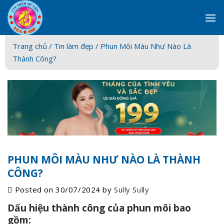
Skip
to
content
Trang chủ /
Tin làm đẹp
/ Phun Môi Màu Như Nào Là
Thành Công?
PHUN MÔI MÀU NHƯ NÀO LÀ THÀNH
CÔNG?
Posted on
30/07/2024
by
Sully Sully
Dấu hiệu thành công của phun môi bao
gồm: