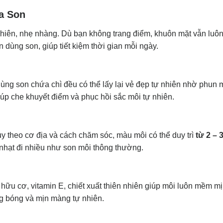
a Son
iên, nhẹ nhàng. Dù bạn không trang điểm, khuôn mặt vẫn luôn
 dùng son, giúp tiết kiệm thời gian mỗi ngày.
ùng son chứa chì đều có thể lấy lại vẻ đẹp tự nhiên nhờ phun
úp che khuyết điểm và phục hồi sắc môi tự nhiên.
y theo cơ địa và cách chăm sóc, màu môi có thể duy trì
từ 2 – 
 nhạt đi nhiều như son môi thông thường.
ữu cơ, vitamin E, chiết xuất thiên nhiên giúp môi luôn mềm mị
g bóng và mịn màng tự nhiên.