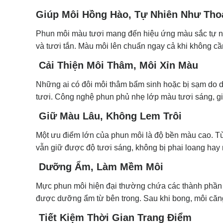
Giúp Môi Hồng Hào, Tự Nhiên Như Tho
Phun môi màu tươi mang đến hiệu ứng màu sắc tự nh
và tươi tắn. Màu môi lên chuẩn ngay cả khi không cần
Cải Thiện Môi Thâm, Môi Xỉn Màu
Những ai có đôi môi thâm bẩm sinh hoặc bị sạm do d
tươi. Công nghệ phun phủ nhẹ lớp màu tươi sáng, gi
Giữ Màu Lâu, Không Lem Trôi
Một ưu điểm lớn của phun môi là độ bền màu cao. Tù
vẫn giữ được độ tươi sáng, không bị phai loang hay
Dưỡng Ẩm, Làm Mềm Môi
Mực phun môi hiện đại thường chứa các thành phần h
được dưỡng ẩm từ bên trong. Sau khi bong, môi căn
Tiết Kiệm Thời Gian Trang Điểm