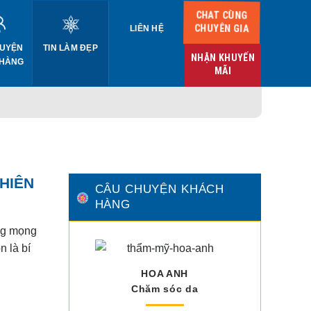
CHAT CÙNG
CHUYÊN GIA
LIÊN HỆ
UYỆN
TIN LÀM ĐẸP
NHẬN KHUYẾN
 HÀNG
MÃI
NHIÊN
CÂU CHUYỆN KHÁCH
HÀNG
ng mọng
 là bí
HOA ANH
Chăm sóc da