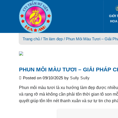
Skip
to
content
GIỚI 
HOA
Trang chủ /
Tin làm đẹp
/ Phun Môi Màu Tươi – Giải Ph
PHUN MÔI MÀU TƯƠI – GIẢI PHÁP C
Posted on
09/10/2025
by
Sully Sully
Phun môi màu tươi là xu hướng làm đẹp được nhiều 
và rạng rỡ mà không cần phải tốn thời gian tô son m
quyết giúp tôn lên nét thanh xuân và sự tự tin cho ph