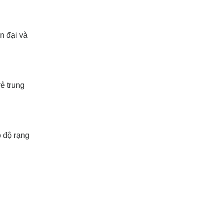
n đại và
ẻ trung
ó độ rạng