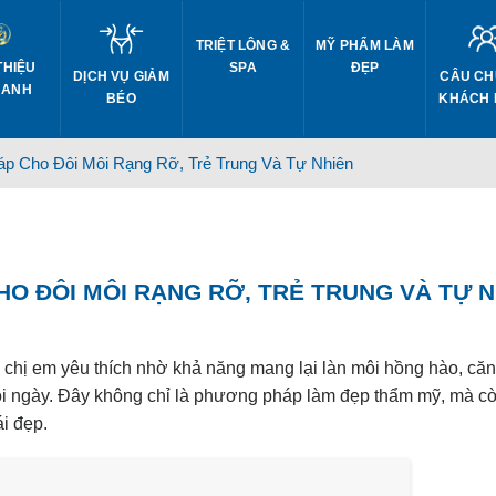
TRIỆT LÔNG &
MỸ PHẨM LÀM
THIỆU
SPA
ĐẸP
DỊCH VỤ GIẢM
CÂU CH
 ANH
BÉO
KHÁCH
áp Cho Đôi Môi Rạng Rỡ, Trẻ Trung Và Tự Nhiên
HO ĐÔI MÔI RẠNG RỠ, TRẺ TRUNG VÀ TỰ 
chị em yêu thích nhờ khả năng mang lại làn môi hồng hào, că
ỗi ngày. Đây không chỉ là phương pháp làm đẹp thẩm mỹ, mà còn
ái đẹp.