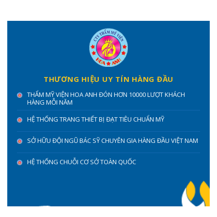
THƯƠNG HIỆU UY TÍN HÀNG ĐẦU
THẨM MỸ VIỆN HOA ANH ĐÓN HƠN 10000 LƯỢT KHÁCH
HÀNG MỖI NĂM
HỆ THỐNG TRANG THIẾT BỊ ĐẠT TIÊU CHUẨN MỸ
SỞ HỮU ĐỘI NGŨ BÁC SỸ CHUYÊN GIA HÀNG ĐẦU VIỆT NAM
HỆ THỐNG CHUỖI CƠ SỞ TOÀN QUỐC