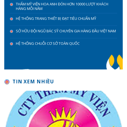
THẨM MỸ VIỆN HOA ANH ĐÓN HƠN 10000 LƯỢT KHÁCH
HÀNG MỖI NĂM
HỆ THỐNG TRANG THIẾT BỊ ĐẠT TIÊU CHUẨN MỸ
SỞ HỮU ĐỘI NGŨ BÁC SỸ CHUYÊN GIA HÀNG ĐẦU VIỆT NAM
HỆ THỐNG CHUỖI CƠ SỞ TOÀN QUỐC
TIN XEM NHIỀU