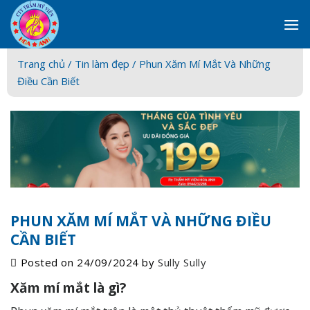
Skip
to
content
Trang chủ /
Tin làm đẹp
/ Phun Xăm Mí Mắt Và Những
Điều Cần Biết
PHUN XĂM MÍ MẮT VÀ NHỮNG ĐIỀU
CẦN BIẾT
Posted on
24/09/2024
by
Sully Sully
Xăm mí mắt là gì?