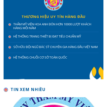
THƯƠNG HIỆU UY TÍN HÀNG ĐẦU
THẨM MỸ VIỆN HOA ANH ĐÓN HƠN 10000 LƯỢT KHÁCH
HÀNG MỖI NĂM
HỆ THỐNG TRANG THIẾT BỊ ĐẠT TIÊU CHUẨN MỸ
SỞ HỮU ĐỘI NGŨ BÁC SỸ CHUYÊN GIA HÀNG ĐẦU VIỆT NAM
HỆ THỐNG CHUỖI CƠ SỞ TOÀN QUỐC
TIN XEM NHIỀU