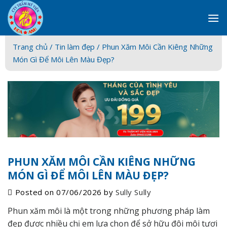
Skip
to
content
Trang chủ /
Tin làm đẹp
/ Phun Xăm Môi Cần Kiêng Những
Món Gì Để Môi Lên Màu Đẹp?
PHUN XĂM MÔI CẦN KIÊNG NHỮNG
MÓN GÌ ĐỂ MÔI LÊN MÀU ĐẸP?
Posted on
07/06/2026
by
Sully Sully
Phun xăm môi là một trong những phương pháp làm
đẹp được nhiều chị em lựa chọn để sở hữu
đôi môi tươi