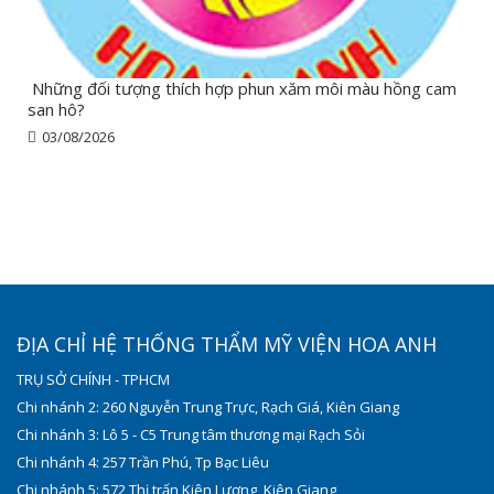
Những đối tượng thích hợp phun xăm môi màu hồng cam
san hô?
03/08/2026
ĐỊA CHỈ HỆ THỐNG THẨM MỸ VIỆN HOA ANH
TRỤ SỞ CHÍNH - TPHCM
Chi nhánh 2: 260 Nguyễn Trung Trực, Rạch Giá, Kiên Giang
Chi nhánh 3: Lô 5 - C5 Trung tâm thương mại Rạch Sỏi
Chi nhánh 4: 257 Trần Phú, Tp Bạc Liêu
Chi nhánh 5: 572 Thị trấn Kiên Lương, Kiên Giang