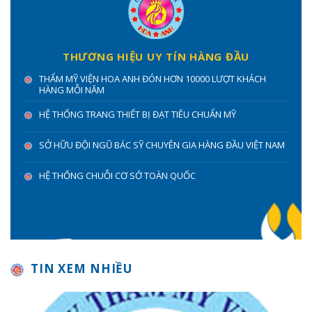
THƯƠNG HIỆU UY TÍN HÀNG ĐẦU
THẨM MỸ VIỆN HOA ANH ĐÓN HƠN 10000 LƯỢT KHÁCH
HÀNG MỖI NĂM
HỆ THỐNG TRANG THIẾT BỊ ĐẠT TIÊU CHUẨN MỸ
SỞ HỮU ĐỘI NGŨ BÁC SỸ CHUYÊN GIA HÀNG ĐẦU VIỆT NAM
HỆ THỐNG CHUỖI CƠ SỞ TOÀN QUỐC
TIN XEM NHIỀU