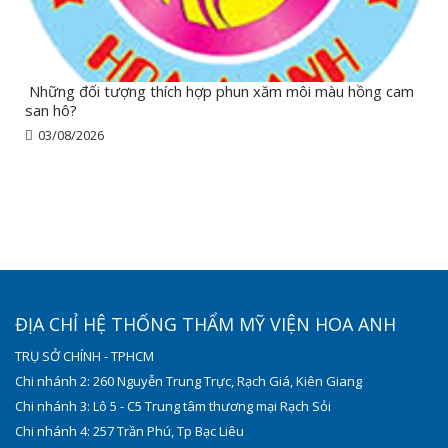
Những đối tượng thích hợp phun xăm môi màu hồng cam
san hô?
03/08/2026
ĐỊA CHỈ HỆ THỐNG THẨM MỸ VIỆN HOA ANH
TRỤ SỞ CHÍNH - TPHCM
Chi nhánh 2: 260 Nguyễn Trung Trực, Rạch Giá, Kiên Giang
Chi nhánh 3: Lô 5 - C5 Trung tâm thương mại Rạch Sỏi
Chi nhánh 4: 257 Trần Phú, Tp Bạc Liêu