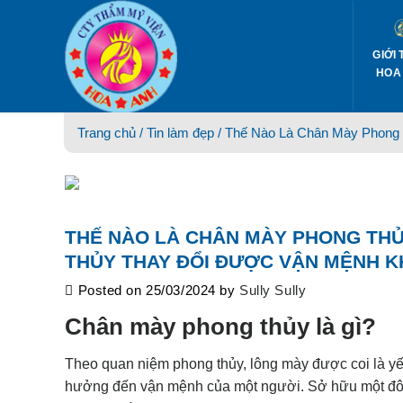
Skip
to
content
GIỚI 
HOA
Trang chủ /
Tin làm đẹp
/ Thế Nào Là Chân Mày Phong
THẾ NÀO LÀ CHÂN MÀY PHONG TH
THỦY THAY ĐỔI ĐƯỢC VẬN MỆNH 
Posted on
25/03/2024
by
Sully Sully
Chân mày phong thủy là gì?
Theo quan niệm phong thủy, lông mày được coi là yếu
hưởng đến vận mệnh của một người. Sở hữu một đôi