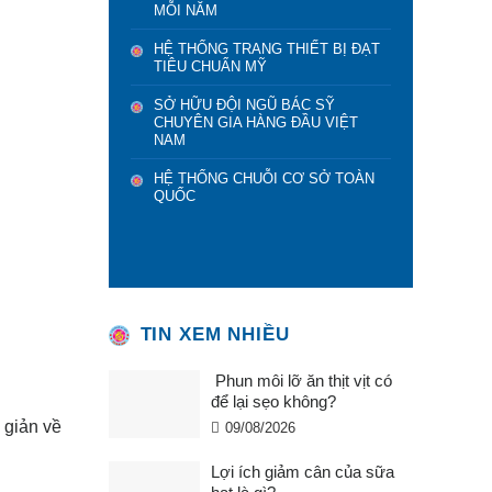
MỖI NĂM
HỆ THỐNG TRANG THIẾT BỊ ĐẠT
TIÊU CHUẨN MỸ
SỞ HỮU ĐỘI NGŨ BÁC SỸ
CHUYÊN GIA HÀNG ĐẦU VIỆT
NAM
HỆ THỐNG CHUỖI CƠ SỞ TOÀN
QUỐC
TIN XEM NHIỀU
Phun môi lỡ ăn thịt vịt có
để lại sẹo không?
 giản về
09/08/2026
Lợi ích giảm cân của sữa