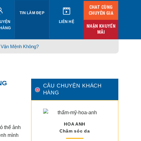
CHAT CÙNG
CHUYÊN GIA
TIN LÀM ĐẸP
UYỆN
LIÊN HỆ
NHẬN KHUYẾN
 HÀNG
MÃI
c Vận Mệnh Không?
NG
CÂU CHUYỆN KHÁCH
HÀNG
HOA ANH
ó thể ảnh
Chăm sóc da
ệnh mình