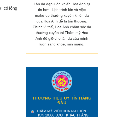
Làn da đẹp luôn khiến Hoa Anh tự
i có lông
tin hơn. Lịch trình kín và việc
make-up thường xuyên khiến da
của Hoa Anh dễ bị tổn thương.
Chính vì thế, Hoa Anh chăm sóc da
thường xuyên tại Thẩm mỹ Hoa
Anh để giữ cho làn da của mình
luôn sáng khỏe, mịn màng.
THƯƠNG HIỆU UY TÍN HÀNG
ĐẦU
THẨM MỸ VIỆN HOA ANH ĐÓN
HƠN 10000 LƯỢT KHÁCH HÀNG