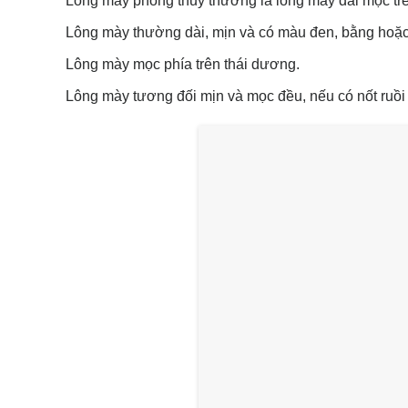
Lông mày phong thủy thường là lông mày dài mọc trê
Lông mày thường dài, mịn và có màu đen, bằng hoặc
Lông mày mọc phía trên thái dương.
Lông mày tương đối mịn và mọc đều, nếu có nốt ruồi t