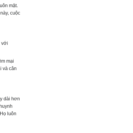
huôn mặt.
 này, cuộc
 với
mềm mại
i và cân
ày dài hơn
khuynh
 Họ luôn