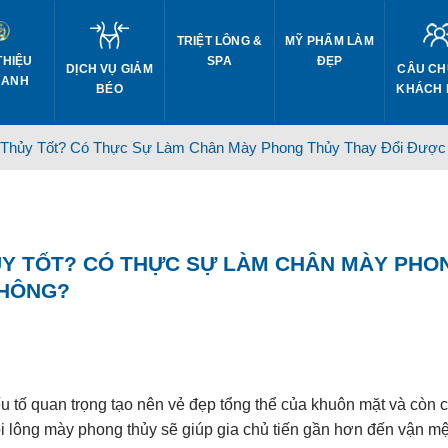
TRIỆT LÔNG &
MỸ PHẨM LÀM
THIỆU
SPA
ĐẸP
DỊCH VỤ GIẢM
CÂU CH
 ANH
BÉO
KHÁCH
 Thủy Tốt? Có Thực Sự Làm Chân Mày Phong Thủy Thay Đổi Đượ
ỦY TỐT? CÓ THỰC SỰ LÀM CHÂN MÀY PHO
KHÔNG?
 tố quan trọng tạo nên vẻ đẹp tổng thể của khuôn mặt và còn c
 lông mày phong thủy sẽ giúp gia chủ tiến gần hơn đến vận m