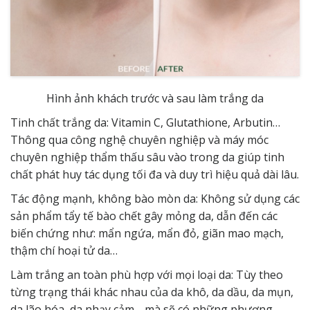
Hình ảnh khách trước và sau làm trắng da
Tinh chất trắng da: Vitamin C, Glutathione, Arbutin…
Thông qua công nghệ chuyên nghiệp và máy móc
chuyên nghiệp thẩm thấu sâu vào trong da giúp tinh
chất phát huy tác dụng tối đa và duy trì hiệu quả dài lâu.
Tác động mạnh, không bào mòn da: Không sử dụng các
sản phẩm tẩy tế bào chết gây mỏng da, dẫn đến các
biến chứng như: mẩn ngứa, mẩn đỏ, giãn mao mạch,
thậm chí hoại tử da…
Làm trắng an toàn phù hợp với mọi loại da: Tùy theo
từng trạng thái khác nhau của da khô, da dầu, da mụn,
da lão hóa, da nhạy cảm… mà sẽ có những phương