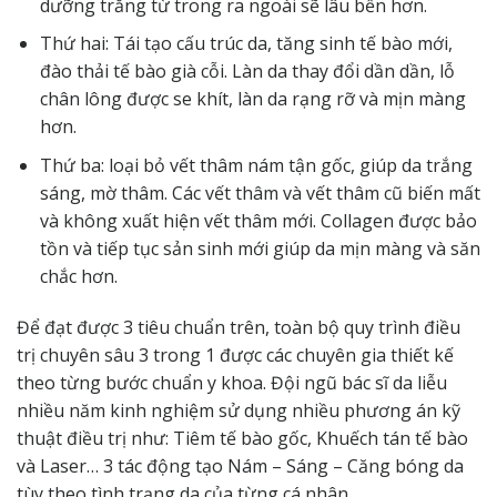
dưỡng trắng từ trong ra ngoài sẽ lâu bền hơn.
Thứ hai: Tái tạo cấu trúc da, tăng sinh tế bào mới,
đào thải tế bào già cỗi. Làn da thay đổi dần dần, lỗ
chân lông được se khít, làn da rạng rỡ và mịn màng
hơn.
Thứ ba: loại bỏ vết thâm nám tận gốc, giúp da trắng
sáng, mờ thâm. Các vết thâm và vết thâm cũ biến mất
và không xuất hiện vết thâm mới. Collagen được bảo
tồn và tiếp tục sản sinh mới giúp da mịn màng và săn
chắc hơn.
Để đạt được 3 tiêu chuẩn trên, toàn bộ quy trình điều
trị chuyên sâu 3 trong 1 được các chuyên gia thiết kế
theo từng bước chuẩn y khoa. Đội ngũ bác sĩ da liễu
nhiều năm kinh nghiệm sử dụng nhiều phương án kỹ
thuật điều trị như: Tiêm tế bào gốc, Khuếch tán tế bào
và Laser… 3 tác động tạo Nám – Sáng – Căng bóng da
tùy theo tình trạng da của từng cá nhân.