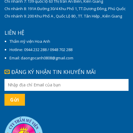
Chi nhánh 7: 139 quốc lộ 63 Thị trấn An Biên, Kiên Giang
Chi nhánh 8: 191A Đường 30/4 Khu Phố 1, TT.Dương Đông, Phú Quốc
Chi nhánh 9: 200 Khu Phố A , Quốc Lộ 80 , TT. Tân Hiệp , Kiên Giang
LIÊN HỆ
Thẩm mỹ viện Hoa Anh
Hotline: 0944 232 288 / 0948 702 288
Email: daongocanh0808@gmail.com
ĐĂNG KÝ NHẬN TIN KHUYẾN MÃI