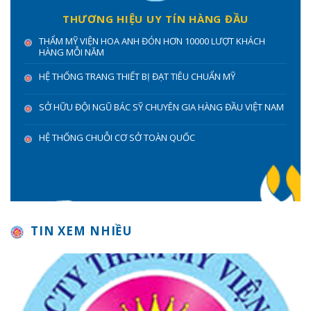
THƯƠNG HIỆU UY TÍN HÀNG ĐẦU
THẨM MỸ VIỆN HOA ANH ĐÓN HƠN 10000 LƯỢT KHÁCH
HÀNG MỖI NĂM
HỆ THỐNG TRANG THIẾT BỊ ĐẠT TIÊU CHUẨN MỸ
SỞ HỮU ĐỘI NGŨ BÁC SỸ CHUYÊN GIA HÀNG ĐẦU VIỆT NAM
HỆ THỐNG CHUỖI CƠ SỞ TOÀN QUỐC
TIN XEM NHIỀU