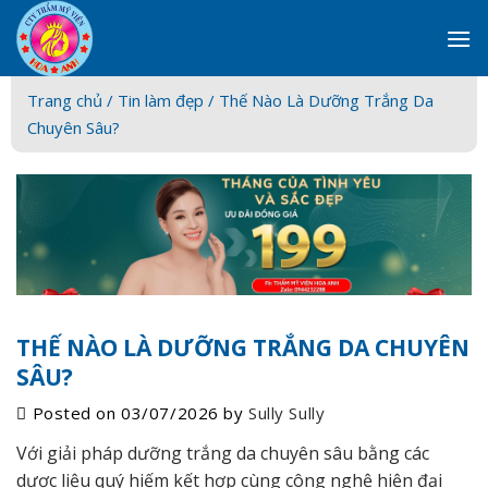
Skip
to
content
Trang chủ /
Tin làm đẹp
/ Thế Nào Là Dưỡng Trắng Da
Chuyên Sâu?
THẾ NÀO LÀ DƯỠNG TRẮNG DA CHUYÊN
SÂU?
Posted on
03/07/2026
by
Sully Sully
Với giải pháp dưỡng trắng da chuyên sâu bằng các
dược liệu quý hiếm kết hợp cùng công nghệ hiện đại