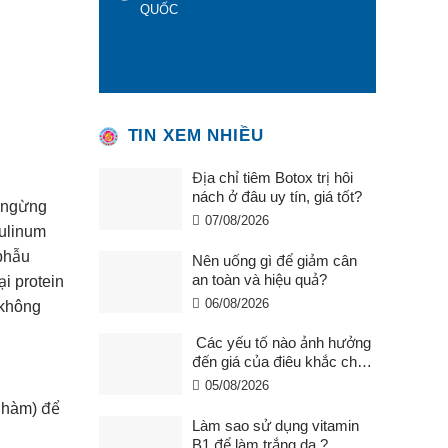
QUỐC
TIN XEM NHIỀU
Địa chỉ tiêm Botox trị hôi
nách ở đâu uy tín, giá tốt?
c ngừng
07/08/2026
tulinum
 phẫu
Nên uống gì để giảm cân
an toàn và hiệu quả?
i protein
06/08/2026
 không
Các yếu tố nào ảnh hưởng
đến giá của điêu khắc chân
mày ?
05/08/2026
g hàm) để
Làm sao sử dụng vitamin
B1 để làm trắng da ?