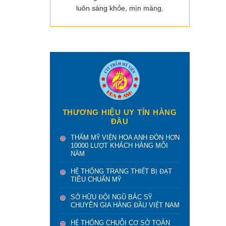
luôn sáng khỏe, mịn màng.
THƯƠNG HIỆU UY TÍN HÀNG
ĐẦU
THẨM MỸ VIỆN HOA ANH ĐÓN HƠN
10000 LƯỢT KHÁCH HÀNG MỖI
NĂM
HỆ THỐNG TRANG THIẾT BỊ ĐẠT
TIÊU CHUẨN MỸ
SỞ HỮU ĐỘI NGŨ BÁC SỸ
CHUYÊN GIA HÀNG ĐẦU VIỆT NAM
HỆ THỐNG CHUỖI CƠ SỞ TOÀN