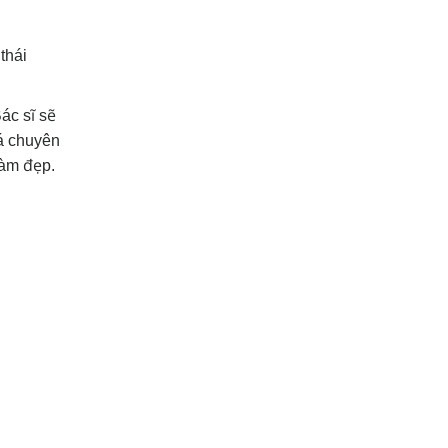
thái
ác sĩ sẽ
iá chuyên
làm đẹp.