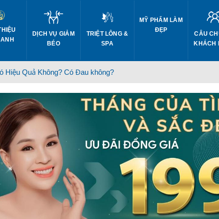
MỸ PHẨM LÀM
THIỆU
ĐẸP
DỊCH VỤ GIẢM
CÂU CH
TRIỆT LÔNG &
 ANH
BÉO
KHÁCH
SPA
ó Hiệu Quả Không? Có Đau không?