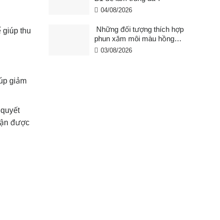
04/08/2026
Những đối tượng thích hợp
 giúp thu
phun xăm môi màu hồng
cam san hô?
03/08/2026
iúp giảm
 quyết
nhận được