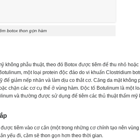
iêm botox thon gọn hàm
mỹ không phẫu thuật, theo đó Botox được tiêm để thu nhỏ hoặ
otulinum, một loại protein độc đáo do vi khuẩn Clostridium bo
mỹ để giảm nếp nhăn và làm dịu co thắt cơ. Căng da mặt không
ặc chặn các cơ cụ thể ở vùng hàm. Độc tố Botulinum là một loạ
tulinum và thường được sử dụng để tiêm các thủ thuật thẩm mỹ
bắp
ể được tiêm vào cơ cắn (một trong những cơ chính tạo nên vùn
cắn yếu đi, cằm sẽ thon gọn hơn theo thời gian.