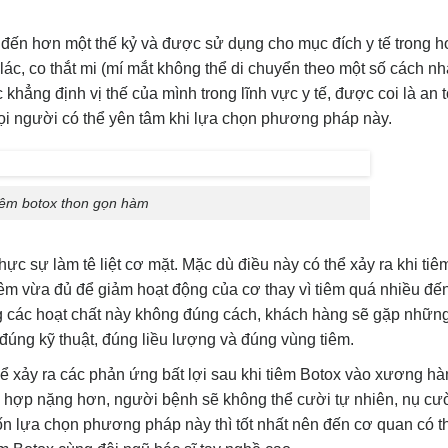
 đến hơn một thế kỷ và được sử dụng cho mục đích y tế trong 
ác, co thắt mi (mí mắt không thể di chuyển theo một số cách nh
 khẳng định vị thế của mình trong lĩnh vực y tế, được coi là an 
ọi người có thể yên tâm khi lựa chọn phương pháp này.
iêm botox thon gọn hàm
ực sự làm tê liệt cơ mặt. Mặc dù điều này có thể xảy ra khi tiê
tiêm vừa đủ để giảm hoạt động của cơ thay vì tiêm quá nhiều đ
 các hoạt chất này không đúng cách, khách hàng sẽ gặp những
đúng kỹ thuật, đúng liều lượng và đúng vùng tiêm.
ể xảy ra các phản ứng bất lợi sau khi tiêm Botox vào xương h
g hợp nặng hơn, người bệnh sẽ không thể cười tự nhiên, nụ cườ
 lựa chọn phương pháp này thì tốt nhất nên đến cơ quan có 