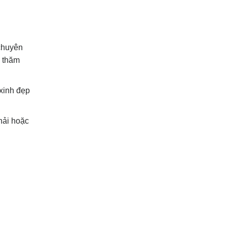
 chuyên
h thăm
 xinh đẹp
hải hoặc