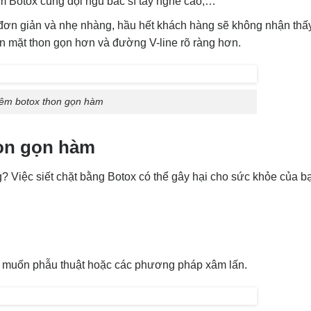
iêm Botox cùng đội ngũ bác sĩ tay nghề cao,…
ất đơn giản và nhẹ nhàng, hầu hết khách hàng sẽ không nhận thấ
ôn mặt thon gọn hơn và đường V-line rõ ràng hơn.
iêm botox thon gọn hàm
hon gọn hàm
 Việc siết chặt bằng Botox có thể gây hại cho sức khỏe của b
 muốn phẫu thuật hoặc các phương pháp xâm lấn.