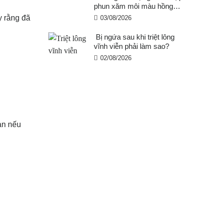
phun xăm môi màu hồng
cam san hô?
y rằng đã
03/08/2026
Bị ngứa sau khi triệt lông
vĩnh viễn phải làm sao?
02/08/2026
ạn nếu