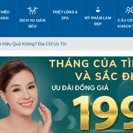
THIỆU
TRIỆT LÔNG &
 ANH
SPA
MỸ PHẨM LÀM
DỊCH VỤ GIẢM
CÂU CH
ĐẸP
BÉO
KHÁCH
 Hiệu Quả Không? Địa Chỉ Uy Tín