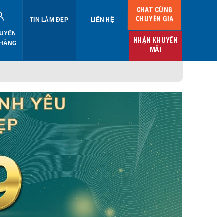
CHAT CÙNG
CHUYÊN GIA
TIN LÀM ĐẸP
LIÊN HỆ
UYỆN
NHẬN KHUYẾN
 HÀNG
MÃI