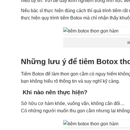
hiệu uy tín. Với bề dày kinh nghiệm trong lĩnh vực t
Nếu bác sĩ thực hiện đúng cách thì quá trình tiêm r
thực hiện quy trình tiêm Botox mà chỉ nhận thấy khu
t
Những lưu ý để tiêm Botox t
Tiêm Botox để làm thon gọn cằm có nguy hiểm không?
bạn không hiểu rõ thông tin và suy nghĩ kỹ càng.
Khi nào nên thực hiện?
Sở hữu cơ hàm khỏe, vuông vắn, không cân đối…
Có những người muốn thu gọn cằm nhưng lại không