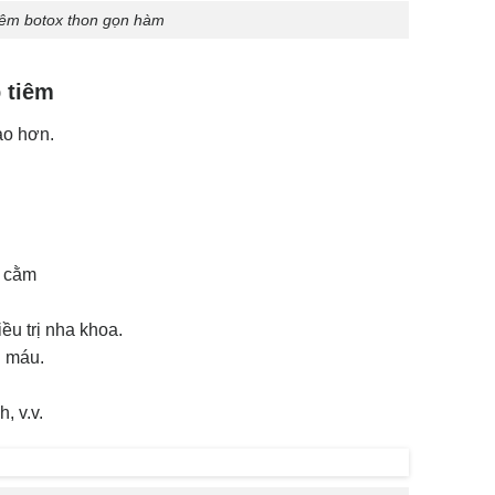
iêm botox thon gọn hàm
 tiêm
ảo hơn.
n cằm
ều trị nha khoa.
n máu.
, v.v.