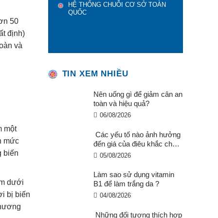
HỆ THỐNG CHUỖI CƠ SỞ TOÀN
QUỐC
hơn 50
ất định)
toàn và
TIN XEM NHIỀU
Nên uống gì để giảm cân an
toàn và hiệu quả?
06/08/2026
m một
Các yếu tố nào ảnh hưởng
ến mức
đến giá của điêu khắc chân
mày ?
 biến
05/08/2026
Làm sao sử dụng vitamin
àm dưới
B1 để làm trắng da ?
i bị biến
04/08/2026
thương
Những đối tượng thích hợp