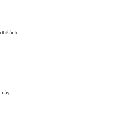
ó thể ảnh
 này,