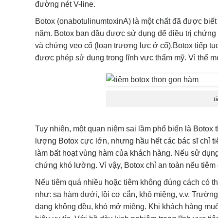
đường nét V-line.
Botox (onabotulinumtoxinA) là một chất đã được biết
năm. Botox ban đầu được sử dụng để điều trị chứng l
và chứng vẹo cổ (loạn trương lực ở cổ).Botox tiếp tục
được phép sử dụng trong lĩnh vực thẩm mỹ. Vì thế m
t
Tuy nhiên, một quan niệm sai lầm phổ biến là Botox th
lượng Botox cực lớn, nhưng hầu hết các bác sĩ chỉ 
làm bất hoạt vùng hàm của khách hàng. Nếu sử dụng
chứng khó lường. Vì vậy, Botox chỉ an toàn nếu tiêm 
Nếu tiêm quá nhiều hoặc tiêm không đúng cách có th
như: sa hàm dưới, lồi cơ cắn, khô miệng, v.v. Trườn
dạng không đều, khó mở miệng. Khi khách hàng muốn