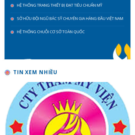
HỆ THỐNG TRANG THIẾT BỊ ĐẠT TIÊU CHUẨN MỸ
SỞ HỮU ĐỘI NGŨ BÁC SỸ CHUYÊN GIA HÀNG ĐẦU VIỆT NAM
HỆ THỐNG CHUỖI CƠ SỞ TOÀN QUỐC
TIN XEM NHIỀU