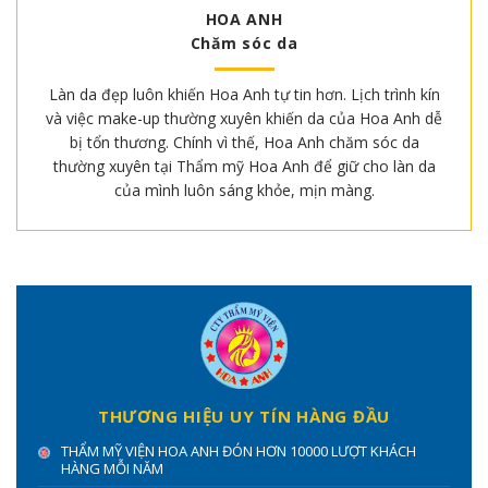
HOA ANH
Chăm sóc da
Làn da đẹp luôn khiến Hoa Anh tự tin hơn. Lịch trình kín
và việc make-up thường xuyên khiến da của Hoa Anh dễ
bị tổn thương. Chính vì thế, Hoa Anh chăm sóc da
thường xuyên tại Thẩm mỹ Hoa Anh để giữ cho làn da
của mình luôn sáng khỏe, mịn màng.
THƯƠNG HIỆU UY TÍN HÀNG ĐẦU
THẨM MỸ VIỆN HOA ANH ĐÓN HƠN 10000 LƯỢT KHÁCH
HÀNG MỖI NĂM