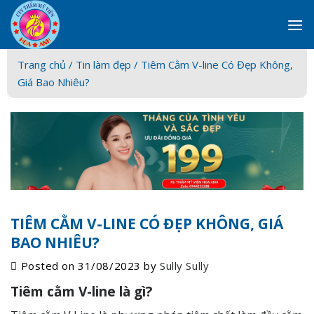
Skip
to
content
Trang chủ /
Tin làm đẹp
/ Tiêm Cằm V-line Có Đẹp Không,
Giá Bao Nhiêu?
TIÊM CẰM V-LINE CÓ ĐẸP KHÔNG, GIÁ
BAO NHIÊU?
Posted on
31/08/2023
by
Sully Sully
Tiêm cằm V-line là gì?