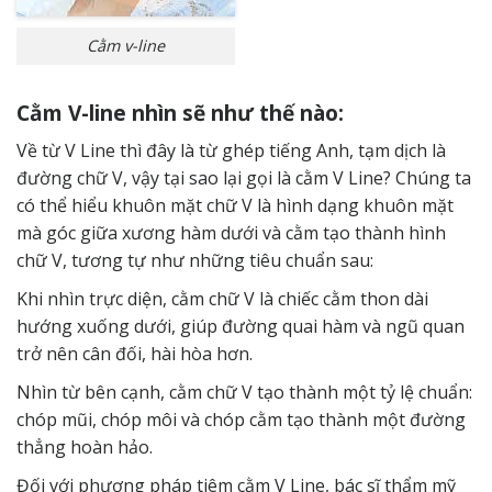
Cằm v-line
Cằm V-line nhìn sẽ như thế nào:
Về từ V Line thì đây là từ ghép tiếng Anh, tạm dịch là
đường chữ V, vậy tại sao lại gọi là cằm V Line? Chúng ta
có thể hiểu khuôn mặt chữ V là hình dạng khuôn mặt
mà góc giữa xương hàm dưới và cằm tạo thành hình
chữ V, tương tự như những tiêu chuẩn sau:
Khi nhìn trực diện, cằm chữ V là chiếc cằm thon dài
hướng xuống dưới, giúp đường quai hàm và ngũ quan
trở nên cân đối, hài hòa hơn.
Nhìn từ bên cạnh, cằm chữ V tạo thành một tỷ lệ chuẩn:
chóp mũi, chóp môi và chóp cằm tạo thành một đường
thẳng hoàn hảo.
Đối với phương pháp tiêm cằm V Line, bác sĩ thẩm mỹ