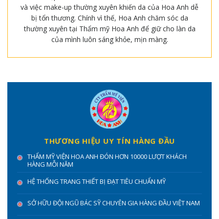
và việc make-up thường xuyên khiến da của Hoa Anh dễ
bị tổn thương. Chính vì thế, Hoa Anh chăm sóc da
thường xuyên tại Thẩm mỹ Hoa Anh để giữ cho làn da
của mình luôn sáng khỏe, mịn màng.
THƯƠNG HIỆU UY TÍN HÀNG ĐẦU
THẨM MỸ VIỆN HOA ANH ĐÓN HƠN 10000 LƯỢT KHÁCH
HÀNG MỖI NĂM
HỆ THỐNG TRANG THIẾT BỊ ĐẠT TIÊU CHUẨN MỸ
SỞ HỮU ĐỘI NGŨ BÁC SỸ CHUYÊN GIA HÀNG ĐẦU VIỆT NAM