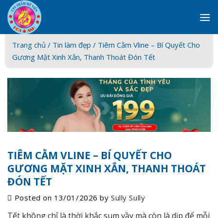
Skip
to
content
Trang chủ /
Tin làm đẹp
/ Tiêm Cằm Vline – Bí Quyết Cho
Gương Mặt Xinh Xắn, Thanh Thoát Đón Tết
TIÊM CẰM VLINE – BÍ QUYẾT CHO
GƯƠNG MẶT XINH XẮN, THANH THOÁT
ĐÓN TẾT
Posted on
13/01/2026
by
Sully Sully
Tết không chỉ là thời khắc sum vầy mà còn là dịp để mỗi