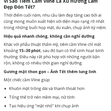
Vì Sao Tiêm Cằm Vline Là Xu Hướng Làm
Đẹp Đón Tết?
Thời điểm cuối năm, nhu cầu làm đẹp tăng cao bởi ai
cũng mong muốn xuất hiện với diện mạo rạng rỡ nhất
trong những buổi họp mặt, du xuân, chụp ảnh kỷ niệm.
Hiệu quả nhanh chóng, không cần nghỉ dưỡng
Khác với phẫu thuật thẩm mỹ, tiêm cằm Vline chỉ mất
khoảng
15–30 phút
, sau đó bạn có thể sinh hoạt bình
thường. Điều này rất phù hợp với những người bận
rộn, không có nhiều thời gian nghỉ dưỡng.
Gương mặt thon gọn – Ảnh Tết thêm lung linh
Một chiếc cằm Vline giúp:
Khuôn mặt trông dài và thanh thoát hơn
Tổng thể trở nên mềm mại, nữ tính
Tạo hiệu ứng “mặt nhỏ” khi chụp ảnh