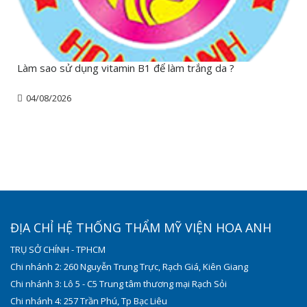
Làm sao sử dụng vitamin B1 để làm trắng da ?
04/08/2026
ĐỊA CHỈ HỆ THỐNG THẨM MỸ VIỆN HOA ANH
TRỤ SỞ CHÍNH - TPHCM
Chi nhánh 2: 260 Nguyễn Trung Trực, Rạch Giá, Kiên Giang
Chi nhánh 3: Lô 5 - C5 Trung tâm thương mại Rạch Sỏi
Chi nhánh 4: 257 Trần Phú, Tp Bạc Liêu