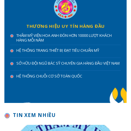
THƯƠNG HIỆU UY TÍN HÀNG ĐẦU
THẨM MỸ VIỆN HOA ANH ĐÓN HƠN 10000 LƯỢT KHÁCH
HÀNG MỖI NĂM
HỆ THỐNG TRANG THIẾT BỊ ĐẠT TIÊU CHUẨN MỸ
SỞ HỮU ĐỘI NGŨ BÁC SỸ CHUYÊN GIA HÀNG ĐẦU VIỆT NAM
HỆ THỐNG CHUỖI CƠ SỞ TOÀN QUỐC
TIN XEM NHIỀU